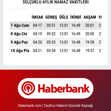
SELÇUKLU AYLIK NAMAZ VAKITLERI
İMSAK
GÜNEŞ
ÖĞLE
İKINDI
AKŞAM
YATSI
7 Ağu Cum
04:17
05:51
13:01
16:49
20:01
21:28
8 Ağu Cts
04:19
05:52
13:01
16:49
20:00
21:27
9 Ağu Paz
04:20
05:53
13:01
16:48
19:58
21:25
10 Ağu Pts
04:21
05:54
13:01
16:48
19:57
21:24
Haberbank.com | Tarafsız Haberin Güvenilir Kaynağı