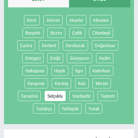
Ahırlı
Akören
Akşehir
Altınekin
Beyşehir
Bozkır
Çeltik
Cihanbeyli
Çumra
Derbent
Derebucak
Doğanhisar
Emirgazi
Ereğli
Güneysınır
Hadim
Halkapınar
Hüyük
Ilgın
Kadınhanı
Karapınar
Karatay
Kulu
Meram
Sarayönü
Selçuklu
Seydişehir
Taşkent
Tuzlukçu
Yalıhüyük
Yunak