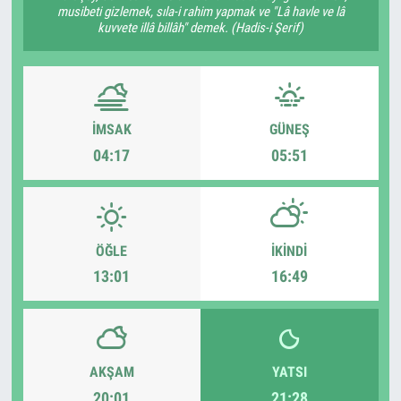
musibeti gizlemek, sıla-i rahim yapmak ve "Lâ havle ve lâ
kuvvete illâ billâh" demek. (Hadis-i Şerif)
İMSAK
GÜNEŞ
04:17
05:51
ÖĞLE
İKINDI
13:01
16:49
AKŞAM
YATSI
20:01
21:28