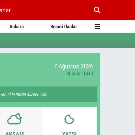
arlar
Ankara
Resmi İlanlar
7 Ağustos 2026
24 Safer 1448
ver. (Âl-i İmrân Sûresi, 159)
AKŞAM
YATSI