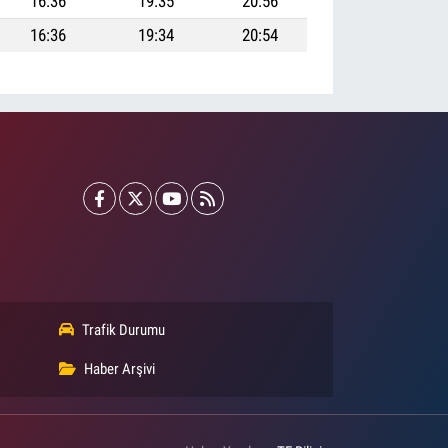
16:36
19:35
20:56
16:36
19:34
20:54
Trafik Durumu
Haber Arşivi