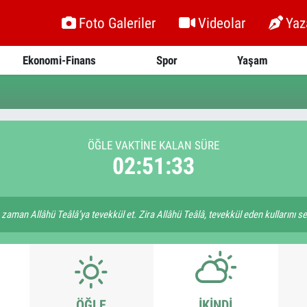
Foto Galeriler
Videolar
Yaz
Ekonomi-Finans
Spor
Yaşam
ÖĞLE VAKTİNE KALAN SÜRE
02:51:33
zaman Allâhü Teâlâ’ya tevekkül et. Zira Allâhü Teâlâ, tevekkül eden kullarını se
ÖĞLE
İKINDI