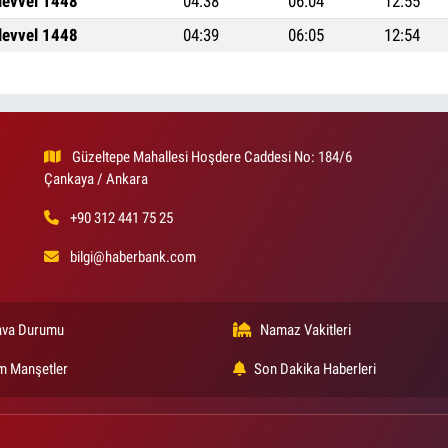
levvel 1448
04:38
06:04
12:55
levvel 1448
04:39
06:05
12:54
Güzeltepe Mahallesi Hoşdere Caddesi No: 184/6
Çankaya / Ankara
+90 312 441 75 25
bilgi@haberbank.com
va Durumu
Namaz Vakitleri
m Manşetler
Son Dakika Haberleri