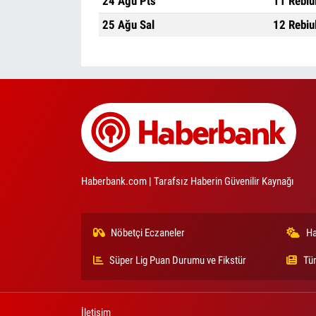
24 Ağu Pts
11 Rebiu
25 Ağu Sal
12 Rebiu
Haberbank.com | Tarafsız Haberin Güvenilir Kaynağı
Nöbetçi Eczaneler
Ha
Süper Lig Puan Durumu ve Fikstür
Tü
İletişim