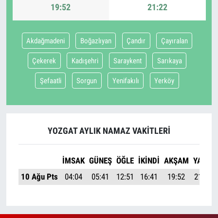
19:52
21:22
Akdağmadeni
Boğazlıyan
Çandır
Çayıralan
Çekerek
Kadışehri
Saraykent
Sarıkaya
Şefaatli
Sorgun
Yenifakılı
Yerköy
YOZGAT AYLIK NAMAZ VAKITLERI
İMSAK
GÜNEŞ
ÖĞLE
İKINDI
AKŞAM
YATSI
10 Ağu Pts
04:04
05:41
12:51
16:41
19:52
21:22