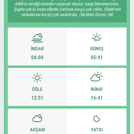
Allâh’ın verdiği nimetleri sayacak olsanız sayıp bitiremezsiniz.
Şüphe yok ki insan elbette (nefsine karşı) çok zâlim, (Rabb’inin
nimetlerine karşı) çok nankördür. (İbrâhîm Sûresi, 34)
İMSAK
GÜNEŞ
04:04
05:41
ÖĞLE
İKINDI
12:51
16:41
AKŞAM
YATSI