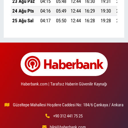
23 Ağu Paz
04:15
05:48
12:44
16:30
19:31
20:58
24 Ağu Pts
04:16
05:49
12:44
16:29
19:30
20:56
25 Ağu Sal
04:17
05:50
12:44
16:28
19:28
20:54
Haberbank.com | Tarafsız Haberin Güvenilir Kaynağı
Güzeltepe Mahallesi Hoşdere Caddesi No: 184/6 Çankaya / Ankara
+90 312 441 75 25
bilgi@haberbank.com