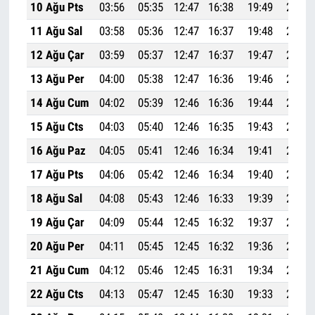
10 Ağu Pts
03:56
05:35
12:47
16:38
19:49
21:21
11 Ağu Sal
03:58
05:36
12:47
16:37
19:48
21:20
12 Ağu Çar
03:59
05:37
12:47
16:37
19:47
21:18
13 Ağu Per
04:00
05:38
12:47
16:36
19:46
21:16
14 Ağu Cum
04:02
05:39
12:46
16:36
19:44
21:14
15 Ağu Cts
04:03
05:40
12:46
16:35
19:43
21:13
16 Ağu Paz
04:05
05:41
12:46
16:34
19:41
21:11
17 Ağu Pts
04:06
05:42
12:46
16:34
19:40
21:09
18 Ağu Sal
04:08
05:43
12:46
16:33
19:39
21:07
19 Ağu Çar
04:09
05:44
12:45
16:32
19:37
21:05
20 Ağu Per
04:11
05:45
12:45
16:32
19:36
21:03
21 Ağu Cum
04:12
05:46
12:45
16:31
19:34
21:02
22 Ağu Cts
04:13
05:47
12:45
16:30
19:33
21:00