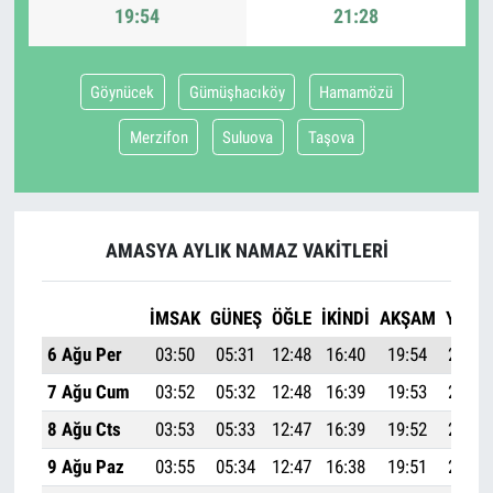
19:54
21:28
Göynücek
Gümüşhacıköy
Hamamözü
Merzifon
Suluova
Taşova
AMASYA AYLIK NAMAZ VAKITLERI
İMSAK
GÜNEŞ
ÖĞLE
İKINDI
AKŞAM
YATSI
6 Ağu Per
03:50
05:31
12:48
16:40
19:54
21:28
7 Ağu Cum
03:52
05:32
12:48
16:39
19:53
21:26
8 Ağu Cts
03:53
05:33
12:47
16:39
19:52
21:25
9 Ağu Paz
03:55
05:34
12:47
16:38
19:51
21:23