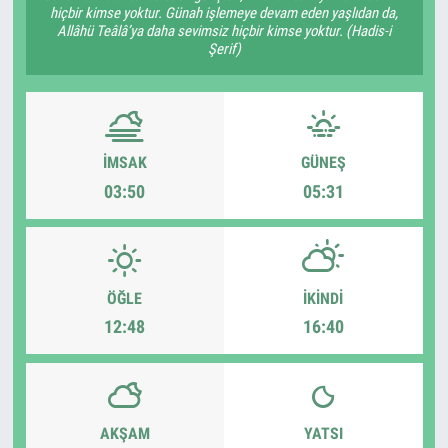
hiçbir kimse yoktur. Günah işlemeye devam eden yaşlıdan da,
Allâhü Teâlâ’ya daha sevimsiz hiçbir kimse yoktur. (Hadis-i
Şerif)
İMSAK
GÜNEŞ
03:50
05:31
ÖĞLE
İKINDI
12:48
16:40
AKŞAM
YATSI