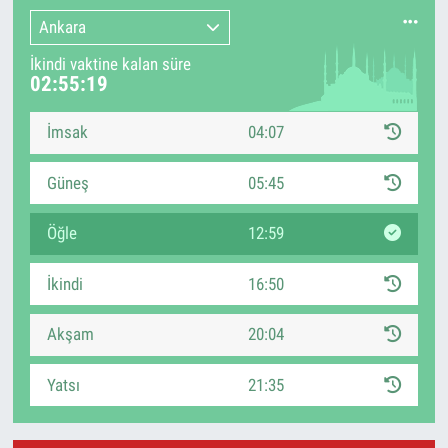
Ankara
İkindi vaktine kalan süre
02:55:18
İmsak
04:07
Güneş
05:45
Öğle
12:59
İkindi
16:50
Akşam
20:04
Yatsı
21:35