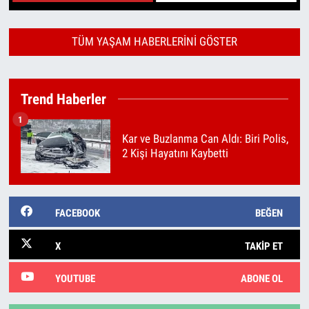
1
2
TÜM YAŞAM HABERLERINI GÖSTER
Trend Haberler
1
Kar ve Buzlanma Can Aldı: Biri Polis,
2 Kişi Hayatını Kaybetti
FACEBOOK
BEĞEN
X
TAKIP ET
YOUTUBE
ABONE OL