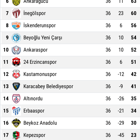
6
Ankaragücü
36
11
63
7
İnegölspor
36
23
60
8
İskenderunspor
36
6
56
9
Beyoğlu Yeni Çarşı
36
10
54
10
Ankaraspor
36
10
52
11
24 Erzincanspor
36
6
51
12
Kastamonuspor
36
-12
42
13
Karacabey Belediyespor
36
-9
41
14
Altınordu
36
-26
35
15
Erbaaspor
36
-21
34
16
Beykoz Anadolu
36
-29
30
17
Kepezspor
36
-45
23