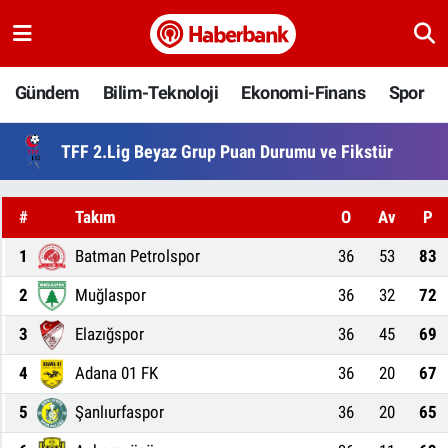
Gündem
Nöbetçi Eczaneler
Gündem
Bilim-Teknoloji
Ekonomi-Finans
Spor
Bilim-Teknoloji
Hava Durumu
TFF 2.Lig Beyaz Grup Puan Durumu ve Fikstür
Ekonomi-Finans
Namaz Vakitleri
#
Takım
O
Av
P
Spor
Trafik Durumu
1
Batman Petrolspor
36
53
83
Yaşam
Süper Lig Puan Durumu ve Fikstür
2
Muğlaspor
36
32
72
Ankara
Tüm Manşetler
3
Elazığspor
36
45
69
4
Adana 01 FK
36
20
67
Resmi İlanlar
Son Dakika Haberleri
5
Şanlıurfaspor
36
20
65
Haber Arşivi