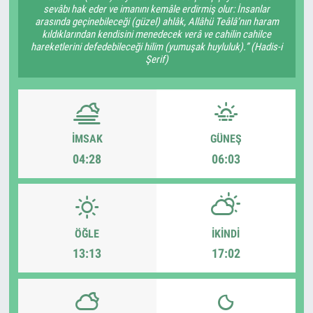
sevâbı hak eder ve imanını kemâle erdirmiş olur: İnsanlar
arasında geçinebileceği (güzel) ahlâk, Allâhü Teâlâ’nın haram
kıldıklarından kendisini menedecek verâ ve cahilin cahilce
hareketlerini defedebileceği hilim (yumuşak huyluluk).” (Hadis-i
Şerif)
İMSAK
GÜNEŞ
04:28
06:03
ÖĞLE
İKINDI
13:13
17:02