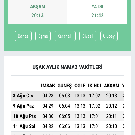
AKŞAM
YATSI
20:13
21:42
Banaz
Eşme
Karahallı
Sivaslı
Ulubey
UŞAK AYLIK NAMAZ VAKITLERI
İMSAK
GÜNEŞ
ÖĞLE
İKINDI
AKŞAM
YATSI
8 Ağu Cts
04:28
06:03
13:13
17:02
20:13
21:42
9 Ağu Paz
04:29
06:04
13:13
17:02
20:12
21:41
10 Ağu Pts
04:30
06:05
13:13
17:01
20:11
21:39
11 Ağu Sal
04:32
06:06
13:13
17:01
20:10
21:37