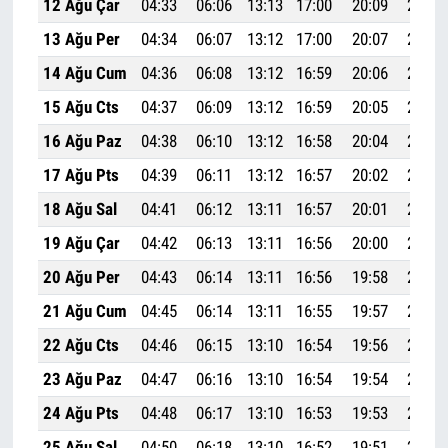
12 Ağu Çar
04:33
06:06
13:13
17:00
20:09
21:36
13 Ağu Per
04:34
06:07
13:12
17:00
20:07
21:34
14 Ağu Cum
04:36
06:08
13:12
16:59
20:06
21:33
15 Ağu Cts
04:37
06:09
13:12
16:59
20:05
21:31
16 Ağu Paz
04:38
06:10
13:12
16:58
20:04
21:29
17 Ağu Pts
04:39
06:11
13:12
16:57
20:02
21:28
18 Ağu Sal
04:41
06:12
13:11
16:57
20:01
21:26
19 Ağu Çar
04:42
06:13
13:11
16:56
20:00
21:24
20 Ağu Per
04:43
06:14
13:11
16:56
19:58
21:22
21 Ağu Cum
04:45
06:14
13:11
16:55
19:57
21:21
22 Ağu Cts
04:46
06:15
13:10
16:54
19:56
21:19
23 Ağu Paz
04:47
06:16
13:10
16:54
19:54
21:17
24 Ağu Pts
04:48
06:17
13:10
16:53
19:53
21:16
25 Ağu Sal
04:50
06:18
13:10
16:52
19:51
21:14