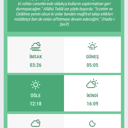
ki ruhları cesetlerinde oldukça kullarını saptırmaktan geri
durmayacağım." Allâhü Teâlâ ise şöyle buyurdu: "İzzetim ve
Celâlime yemin olsun ki onlar benden mağfiret talep ettikleri
müddetçe ben de onları affetmeye devam edeceğim." (Hadis-i
Şerif)
İMSAK
GÜNEŞ
03:26
05:05
ÖĞLE
İKINDI
12:18
16:09