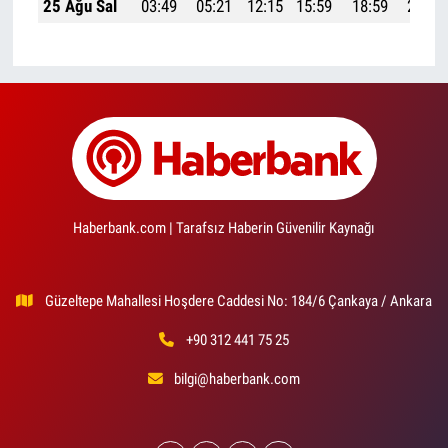
25 Ağu Sal
03:49
05:21
12:15
15:59
18:59
20:25
Haberbank.com | Tarafsız Haberin Güvenilir Kaynağı
Güzeltepe Mahallesi Hoşdere Caddesi No: 184/6 Çankaya / Ankara
+90 312 441 75 25
bilgi@haberbank.com