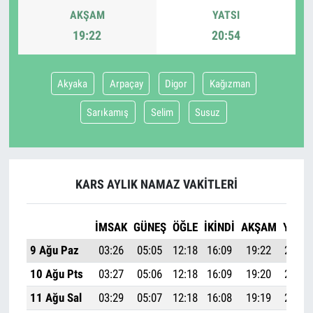
AKŞAM
YATSI
19:22
20:54
Akyaka
Arpaçay
Digor
Kağızman
Sarıkamış
Selim
Susuz
KARS AYLIK NAMAZ VAKITLERI
İMSAK
GÜNEŞ
ÖĞLE
İKINDI
AKŞAM
YATSI
9 Ağu Paz
03:26
05:05
12:18
16:09
19:22
20:54
10 Ağu Pts
03:27
05:06
12:18
16:09
19:20
20:52
11 Ağu Sal
03:29
05:07
12:18
16:08
19:19
20:50