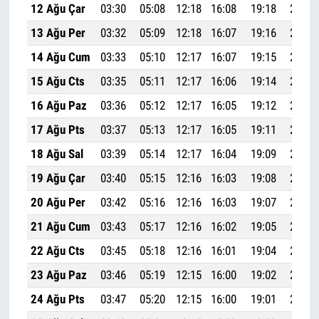
12 Ağu Çar
03:30
05:08
12:18
16:08
19:18
20:49
13 Ağu Per
03:32
05:09
12:18
16:07
19:16
20:47
14 Ağu Cum
03:33
05:10
12:17
16:07
19:15
20:45
15 Ağu Cts
03:35
05:11
12:17
16:06
19:14
20:43
16 Ağu Paz
03:36
05:12
12:17
16:05
19:12
20:42
17 Ağu Pts
03:37
05:13
12:17
16:05
19:11
20:40
18 Ağu Sal
03:39
05:14
12:17
16:04
19:09
20:38
19 Ağu Çar
03:40
05:15
12:16
16:03
19:08
20:36
20 Ağu Per
03:42
05:16
12:16
16:03
19:07
20:34
21 Ağu Cum
03:43
05:17
12:16
16:02
19:05
20:32
22 Ağu Cts
03:45
05:18
12:16
16:01
19:04
20:31
23 Ağu Paz
03:46
05:19
12:15
16:00
19:02
20:29
24 Ağu Pts
03:47
05:20
12:15
16:00
19:01
20:27