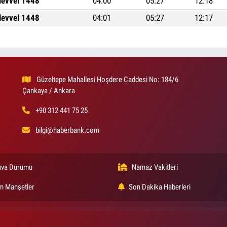
levvel 1448
04:00
05:27
12:18
levvel 1448
04:01
05:27
12:17
Güzeltepe Mahallesi Hoşdere Caddesi No: 184/6
Çankaya / Ankara
+90 312 441 75 25
bilgi@haberbank.com
va Durumu
Namaz Vakitleri
m Manşetler
Son Dakika Haberleri