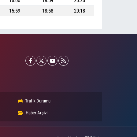
16:00
18:59
20:20
15:59
18:58
20:18
Trafik Durumu
Haber Arşivi