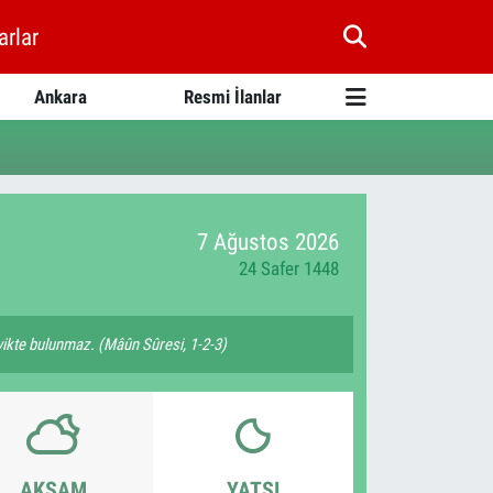
arlar
Ankara
Resmi İlanlar
7 Ağustos 2026
24 Safer 1448
şvikte bulunmaz. (Mâûn Sûresi, 1-2-3)
AKŞAM
YATSI