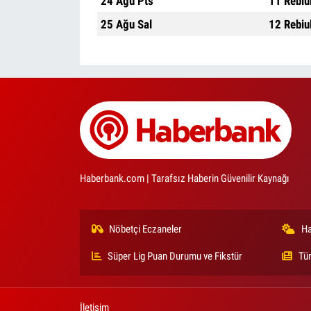
24 Ağu Pts
11 Rebiu
25 Ağu Sal
12 Rebiu
Haberbank.com | Tarafsız Haberin Güvenilir Kaynağı
Nöbetçi Eczaneler
Ha
Süper Lig Puan Durumu ve Fikstür
Tü
İletişim