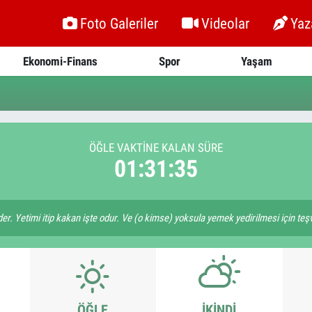
Foto Galeriler
Videolar
Yaz
Ekonomi-Finans
Spor
Yaşam
ÖĞLE VAKTİNE KALAN SÜRE
01:31:35
der. Yetimi itip kakan işte odur. Ve (o kimse) yoksula yemek yedirilmesi için te
ÖĞLE
İKINDI