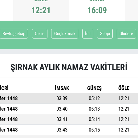
12:21
16:09
Beytüşşebap
Cizre
Güçlükonak
İdil
Silopi
Uludere
ŞIRNAK AYLIK NAMAZ VAKITLERI
İCRİ
İMSAK
GÜNEŞ
ÖĞLE
fer 1448
03:39
05:12
12:21
fer 1448
03:40
05:13
12:21
fer 1448
03:41
05:14
12:21
fer 1448
03:43
05:15
12:21