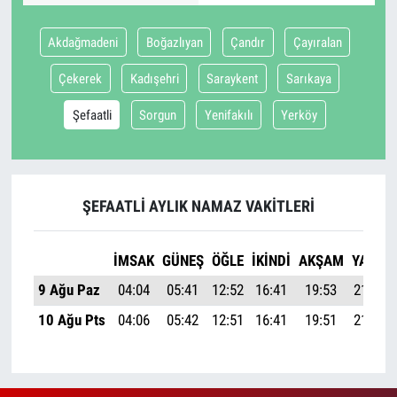
Akdağmadeni
Boğazlıyan
Çandır
Çayıralan
Çekerek
Kadışehri
Saraykent
Sarıkaya
Şefaatli
Sorgun
Yenifakılı
Yerköy
ŞEFAATLI AYLIK NAMAZ VAKITLERI
İMSAK
GÜNEŞ
ÖĞLE
İKINDI
AKŞAM
YATSI
9 Ağu Paz
04:04
05:41
12:52
16:41
19:53
21:22
10 Ağu Pts
04:06
05:42
12:51
16:41
19:51
21:21