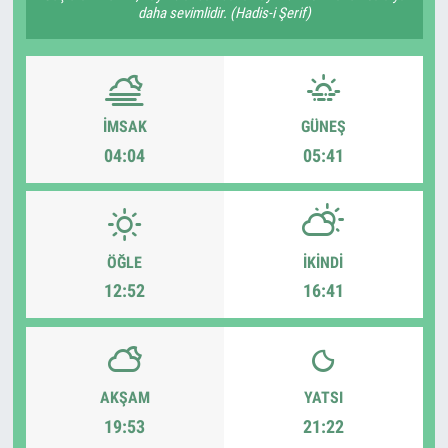
daha sevimlidir. (Hadis-i Şerif)
İMSAK
GÜNEŞ
04:04
05:41
ÖĞLE
İKINDI
12:52
16:41
AKŞAM
YATSI
19:53
21:22