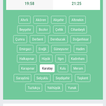
19:58
21:25
Ahırlı
Akören
Akşehir
Altınekin
Beyşehir
Bozkır
Çeltik
Cihanbeyli
Çumra
Derbent
Derebucak
Doğanhisar
Emirgazi
Ereğli
Güneysınır
Hadim
Halkapınar
Hüyük
Ilgın
Kadınhanı
Karapınar
Karatay
Kulu
Meram
Sarayönü
Selçuklu
Seydişehir
Taşkent
Tuzlukçu
Yalıhüyük
Yunak