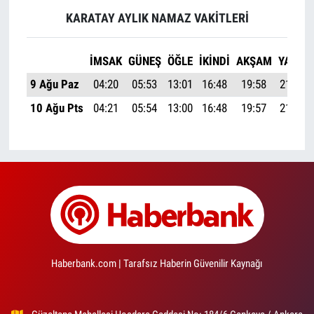
KARATAY AYLIK NAMAZ VAKITLERI
İMSAK
GÜNEŞ
ÖĞLE
İKINDI
AKŞAM
YATSI
9 Ağu Paz
04:20
05:53
13:01
16:48
19:58
21:25
10 Ağu Pts
04:21
05:54
13:00
16:48
19:57
21:24
Haberbank.com | Tarafsız Haberin Güvenilir Kaynağı