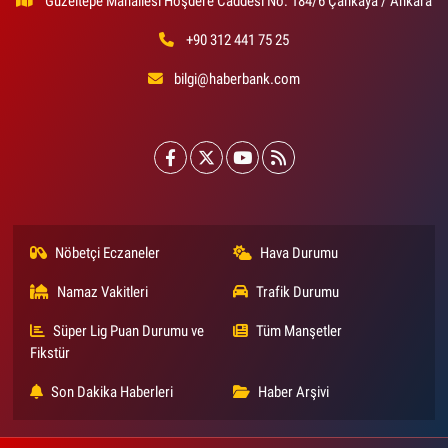
Güzeltepe Mahallesi Hoşdere Caddesi No: 184/6 Çankaya / Ankara
+90 312 441 75 25
bilgi@haberbank.com
Nöbetçi Eczaneler
Hava Durumu
Namaz Vakitleri
Trafik Durumu
Süper Lig Puan Durumu ve
Tüm Manşetler
Fikstür
Son Dakika Haberleri
Haber Arşivi