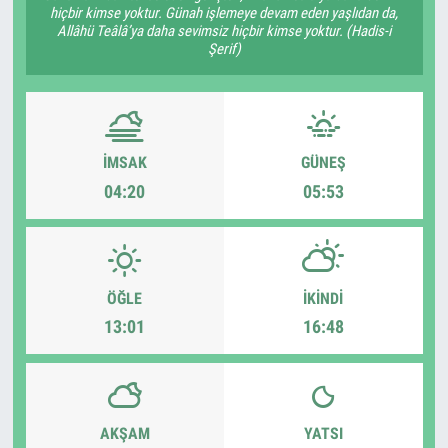
hiçbir kimse yoktur. Günah işlemeye devam eden yaşlıdan da,
Allâhü Teâlâ’ya daha sevimsiz hiçbir kimse yoktur. (Hadis-i
Şerif)
İMSAK
GÜNEŞ
04:20
05:53
ÖĞLE
İKINDI
13:01
16:48
AKŞAM
YATSI