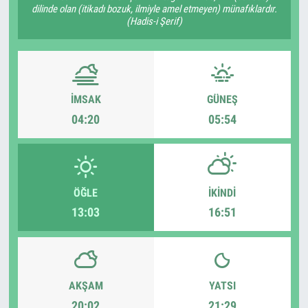
dilinde olan (itikadı bozuk, ilmiyle amel etmeyen) münafıklardır.
(Hadis-i Şerif)
İMSAK
GÜNEŞ
04:20
05:54
ÖĞLE
İKINDI
13:03
16:51
AKŞAM
YATSI
20:02
21:29