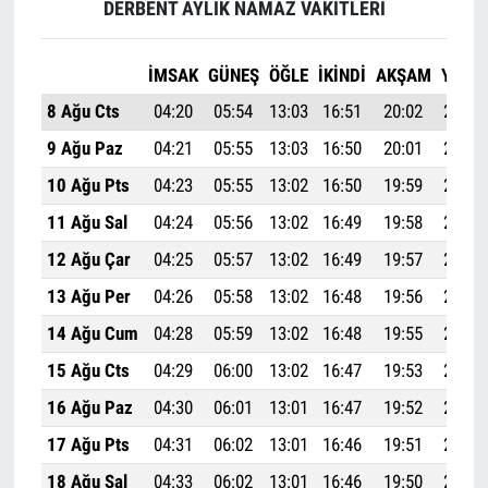
DERBENT AYLIK NAMAZ VAKITLERI
İMSAK
GÜNEŞ
ÖĞLE
İKINDI
AKŞAM
YATSI
8 Ağu Cts
04:20
05:54
13:03
16:51
20:02
21:29
9 Ağu Paz
04:21
05:55
13:03
16:50
20:01
21:28
10 Ağu Pts
04:23
05:55
13:02
16:50
19:59
21:26
11 Ağu Sal
04:24
05:56
13:02
16:49
19:58
21:24
12 Ağu Çar
04:25
05:57
13:02
16:49
19:57
21:23
13 Ağu Per
04:26
05:58
13:02
16:48
19:56
21:21
14 Ağu Cum
04:28
05:59
13:02
16:48
19:55
21:20
15 Ağu Cts
04:29
06:00
13:02
16:47
19:53
21:18
16 Ağu Paz
04:30
06:01
13:01
16:47
19:52
21:17
17 Ağu Pts
04:31
06:02
13:01
16:46
19:51
21:15
18 Ağu Sal
04:33
06:02
13:01
16:46
19:50
21:13