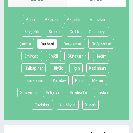
Ahırlı
Akören
Akşehir
Altınekin
Beyşehir
Bozkır
Çeltik
Cihanbeyli
Çumra
Derbent
Derebucak
Doğanhisar
Emirgazi
Ereğli
Güneysınır
Hadim
Halkapınar
Hüyük
Ilgın
Kadınhanı
Karapınar
Karatay
Kulu
Meram
Sarayönü
Selçuklu
Seydişehir
Taşkent
Tuzlukçu
Yalıhüyük
Yunak