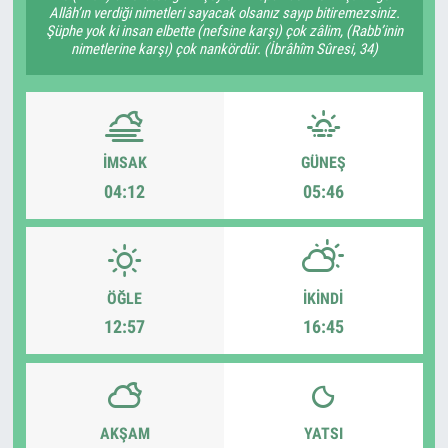
Allâh’ın verdiği nimetleri sayacak olsanız sayıp bitiremezsiniz.
Şüphe yok ki insan elbette (nefsine karşı) çok zâlim, (Rabb’inin
nimetlerine karşı) çok nankördür. (İbrâhîm Sûresi, 34)
İMSAK
GÜNEŞ
04:12
05:46
ÖĞLE
İKINDI
12:57
16:45
AKŞAM
YATSI