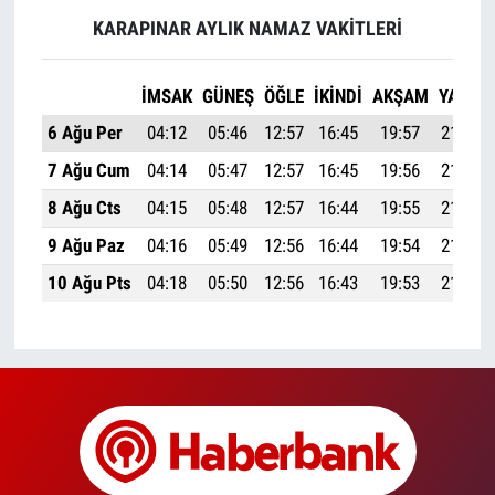
KARAPINAR AYLIK NAMAZ VAKITLERI
İMSAK
GÜNEŞ
ÖĞLE
İKINDI
AKŞAM
YATSI
6 Ağu Per
04:12
05:46
12:57
16:45
19:57
21:25
7 Ağu Cum
04:14
05:47
12:57
16:45
19:56
21:23
8 Ağu Cts
04:15
05:48
12:57
16:44
19:55
21:22
9 Ağu Paz
04:16
05:49
12:56
16:44
19:54
21:20
10 Ağu Pts
04:18
05:50
12:56
16:43
19:53
21:19