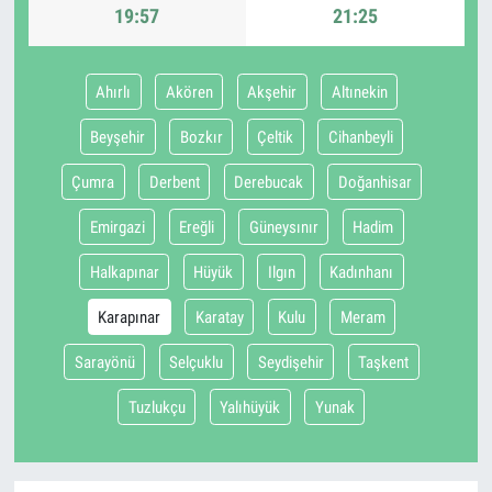
19:57
21:25
Ahırlı
Akören
Akşehir
Altınekin
Beyşehir
Bozkır
Çeltik
Cihanbeyli
Çumra
Derbent
Derebucak
Doğanhisar
Emirgazi
Ereğli
Güneysınır
Hadim
Halkapınar
Hüyük
Ilgın
Kadınhanı
Karapınar
Karatay
Kulu
Meram
Sarayönü
Selçuklu
Seydişehir
Taşkent
Tuzlukçu
Yalıhüyük
Yunak