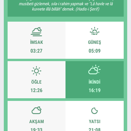
musibeti gizlemek, sıla-i rahim yapmak ve "Lâ havle ve lâ
kuvvete illâ billâh" demek. (Hadis-i Şerif)
İMSAK
GÜNEŞ
03:27
05:09
ÖĞLE
İKINDI
12:26
16:19
AKŞAM
YATSI
19:33
21:08