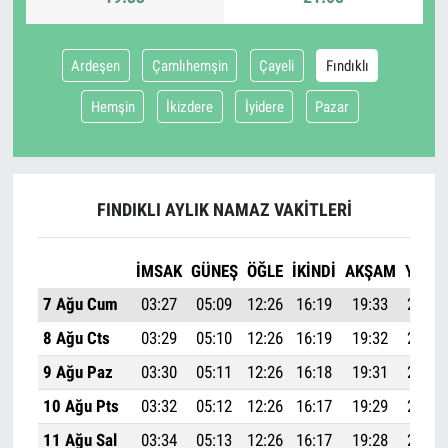
Ardeşen
Çamlıhemşin
Çayeli
Fındıklı
Hemşin
İkizdere
İyidere
Pazar
FINDIKLI AYLIK NAMAZ VAKITLERI
İMSAK
GÜNEŞ
ÖĞLE
İKINDI
AKŞAM
YATSI
7 Ağu Cum
03:27
05:09
12:26
16:19
19:33
21:08
8 Ağu Cts
03:29
05:10
12:26
16:19
19:32
21:06
9 Ağu Paz
03:30
05:11
12:26
16:18
19:31
21:05
10 Ağu Pts
03:32
05:12
12:26
16:17
19:29
21:03
11 Ağu Sal
03:34
05:13
12:26
16:17
19:28
21:01