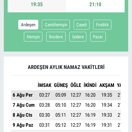
19:35
21:10
Ardeşen
Çamlıhemşin
Çayeli
Fındıklı
Hemşin
İkizdere
İyidere
Pazar
ARDEŞEN AYLIK NAMAZ VAKITLERI
İMSAK
GÜNEŞ
ÖĞLE
İKINDI
AKŞAM
YATSI
6 Ağu Per
03:27
05:09
12:27
16:20
19:35
21:10
7 Ağu Cum
03:28
05:10
12:27
16:20
19:34
21:08
8 Ağu Cts
03:30
05:11
12:27
16:19
19:33
21:07
9 Ağu Paz
03:31
05:12
12:27
16:19
19:31
21:05