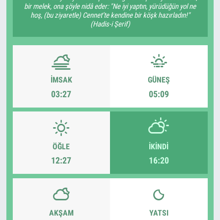
bir melek, ona şöyle nidâ eder: "Ne iyi yaptın, yürüdüğün yol ne
hoş, (bu ziyaretle) Cennet’te kendine bir köşk hazırladın!"
(Hadis-i Şerif)
İMSAK
GÜNEŞ
03:27
05:09
ÖĞLE
İKINDI
12:27
16:20
AKŞAM
YATSI