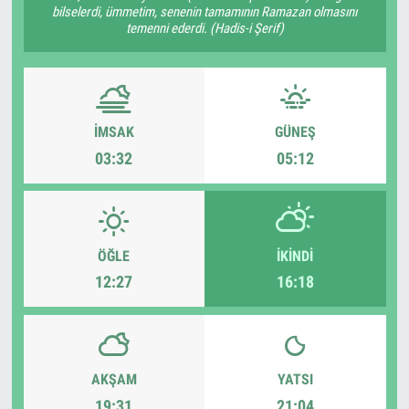
bilselerdi, ümmetim, senenin tamamının Ramazan olmasını
temenni ederdi. (Hadis-i Şerif)
İMSAK
GÜNEŞ
03:32
05:12
ÖĞLE
İKINDI
12:27
16:18
AKŞAM
YATSI
19:31
21:04