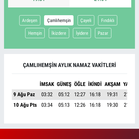
Ardeşen
Çamlıhemşin
Çayeli
Fındıklı
Hemşin
İkizdere
İyidere
Pazar
ÇAMLIHEMŞIN AYLIK NAMAZ VAKITLERI
İMSAK
GÜNEŞ
ÖĞLE
İKINDI
AKŞAM
YATSI
9 Ağu Paz
03:32
05:12
12:27
16:18
19:31
21:04
10 Ağu Pts
03:34
05:13
12:26
16:18
19:30
21:02