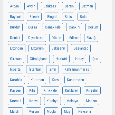
Artvin
Aydın
Balıkesir
Bartın
Batman
Bayburt
Bilecik
Bingöl
Bitlis
Bolu
Burdur
Bursa
Çanakkale
Çankırı
Çorum
Denizli
Diyarbakır
Düzce
Edirne
Elazığ
Erzincan
Erzurum
Eskişehir
Gaziantep
Giresun
Gümüşhane
Hakkâri
Hatay
Iğdır
Isparta
İstanbul
İzmir
Kahramanmaraş
Karabük
Karaman
Kars
Kastamonu
Kayseri
Kilis
Kırıkkale
Kırklareli
Kırşehir
Kocaeli
Konya
Kütahya
Malatya
Manisa
Mardin
Mersin
Muğla
Muş
Nevşehir