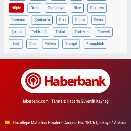
Niğde
Ordu
Osmaniye
Rize
Sakarya
Samsun
Şanlıurfa
Siirt
Sinop
Sivas
Şırnak
Tekirdağ
Tokat
Trabzon
Tunceli
Uşak
Van
Yalova
Yozgat
Zonguldak
Haberbank.com | Tarafsız Haberin Güvenilir Kaynağı
Güzeltepe Mahallesi Hoşdere Caddesi No: 184/6 Çankaya / Ankara