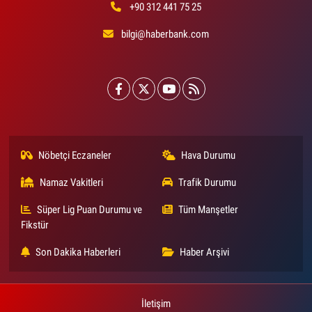
+90 312 441 75 25
bilgi@haberbank.com
Nöbetçi Eczaneler
Hava Durumu
Namaz Vakitleri
Trafik Durumu
Süper Lig Puan Durumu ve
Tüm Manşetler
Fikstür
Son Dakika Haberleri
Haber Arşivi
İletişim