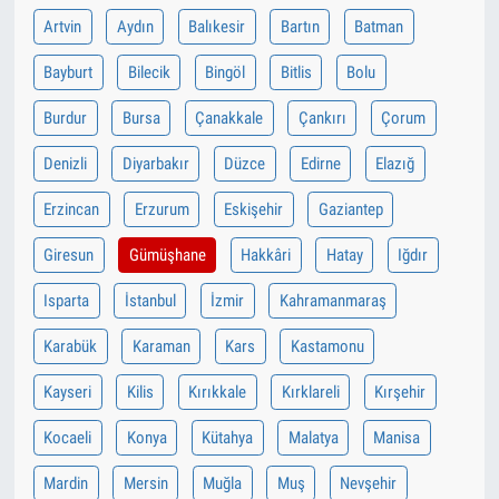
Artvin
Aydın
Balıkesir
Bartın
Batman
Bayburt
Bilecik
Bingöl
Bitlis
Bolu
Burdur
Bursa
Çanakkale
Çankırı
Çorum
Denizli
Diyarbakır
Düzce
Edirne
Elazığ
Erzincan
Erzurum
Eskişehir
Gaziantep
Giresun
Gümüşhane
Hakkâri
Hatay
Iğdır
Isparta
İstanbul
İzmir
Kahramanmaraş
Karabük
Karaman
Kars
Kastamonu
Kayseri
Kilis
Kırıkkale
Kırklareli
Kırşehir
Kocaeli
Konya
Kütahya
Malatya
Manisa
Mardin
Mersin
Muğla
Muş
Nevşehir