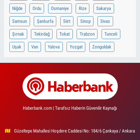
Niğde
Ordu
Osmaniye
Rize
Sakarya
Samsun
Şanlıurfa
Siirt
Sinop
Sivas
Şırnak
Tekirdağ
Tokat
Trabzon
Tunceli
Uşak
Van
Yalova
Yozgat
Zonguldak
Haberbank.com | Tarafsız Haberin Güvenilir Kaynağı
Güzeltepe Mahallesi Hoşdere Caddesi No: 184/6 Çankaya / Ankara