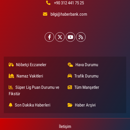
+90 312 441 75 25
bilgi@haberbank.com
Nöbetçi Eczaneler
Hava Durumu
Namaz Vakitleri
Trafik Durumu
Süper Lig Puan Durumu ve
Tüm Manşetler
Fikstür
Son Dakika Haberleri
Haber Arşivi
İletişim