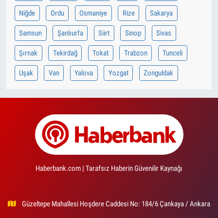
Niğde
Ordu
Osmaniye
Rize
Sakarya
Samsun
Şanlıurfa
Siirt
Sinop
Sivas
Şırnak
Tekirdağ
Tokat
Trabzon
Tunceli
Uşak
Van
Yalova
Yozgat
Zonguldak
Haberbank.com | Tarafsız Haberin Güvenilir Kaynağı
Güzeltepe Mahallesi Hoşdere Caddesi No: 184/6 Çankaya / Ankara