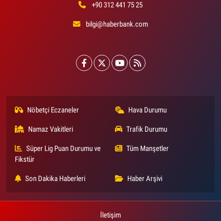
+90 312 441 75 25
bilgi@haberbank.com
Nöbetçi Eczaneler
Hava Durumu
Namaz Vakitleri
Trafik Durumu
Süper Lig Puan Durumu ve
Tüm Manşetler
Fikstür
Son Dakika Haberleri
Haber Arşivi
İletişim