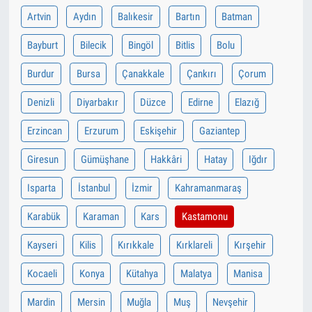
Artvin
Aydın
Balıkesir
Bartın
Batman
Bayburt
Bilecik
Bingöl
Bitlis
Bolu
Burdur
Bursa
Çanakkale
Çankırı
Çorum
Denizli
Diyarbakır
Düzce
Edirne
Elazığ
Erzincan
Erzurum
Eskişehir
Gaziantep
Giresun
Gümüşhane
Hakkâri
Hatay
Iğdır
Isparta
İstanbul
İzmir
Kahramanmaraş
Karabük
Karaman
Kars
Kastamonu
Kayseri
Kilis
Kırıkkale
Kırklareli
Kırşehir
Kocaeli
Konya
Kütahya
Malatya
Manisa
Mardin
Mersin
Muğla
Muş
Nevşehir