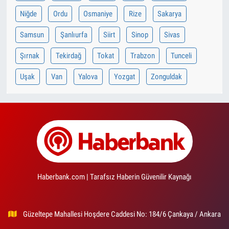
Niğde
Ordu
Osmaniye
Rize
Sakarya
Samsun
Şanlıurfa
Siirt
Sinop
Sivas
Şırnak
Tekirdağ
Tokat
Trabzon
Tunceli
Uşak
Van
Yalova
Yozgat
Zonguldak
Haberbank.com | Tarafsız Haberin Güvenilir Kaynağı
Güzeltepe Mahallesi Hoşdere Caddesi No: 184/6 Çankaya / Ankara