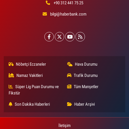
+90 312 441 75 25
bilgi@haberbank.com
Nöbetçi Eczaneler
Hava Durumu
Namaz Vakitleri
Trafik Durumu
Süper Lig Puan Durumu ve
Tüm Manşetler
Fikstür
Son Dakika Haberleri
Haber Arşivi
İletişim