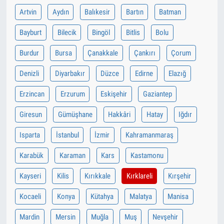
Artvin
Aydın
Balıkesir
Bartın
Batman
Bayburt
Bilecik
Bingöl
Bitlis
Bolu
Burdur
Bursa
Çanakkale
Çankırı
Çorum
Denizli
Diyarbakır
Düzce
Edirne
Elazığ
Erzincan
Erzurum
Eskişehir
Gaziantep
Giresun
Gümüşhane
Hakkâri
Hatay
Iğdır
Isparta
İstanbul
İzmir
Kahramanmaraş
Karabük
Karaman
Kars
Kastamonu
Kayseri
Kilis
Kırıkkale
Kırklareli
Kırşehir
Kocaeli
Konya
Kütahya
Malatya
Manisa
Mardin
Mersin
Muğla
Muş
Nevşehir