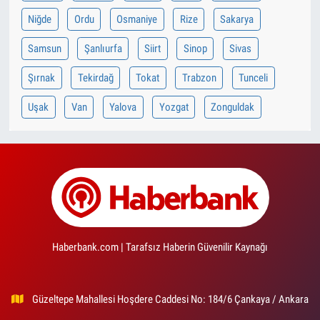
Niğde
Ordu
Osmaniye
Rize
Sakarya
Samsun
Şanlıurfa
Siirt
Sinop
Sivas
Şırnak
Tekirdağ
Tokat
Trabzon
Tunceli
Uşak
Van
Yalova
Yozgat
Zonguldak
Haberbank.com | Tarafsız Haberin Güvenilir Kaynağı
Güzeltepe Mahallesi Hoşdere Caddesi No: 184/6 Çankaya / Ankara