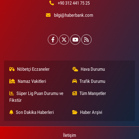
+90 312 441 75 25
bilgi@haberbank.com
Nöbetçi Eczaneler
Hava Durumu
Namaz Vakitleri
Trafik Durumu
Süper Lig Puan Durumu ve
Tüm Manşetler
Fikstür
Son Dakika Haberleri
Haber Arşivi
İletişim