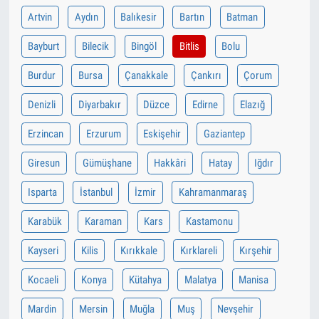
Artvin
Aydın
Balıkesir
Bartın
Batman
Bayburt
Bilecik
Bingöl
Bitlis
Bolu
Burdur
Bursa
Çanakkale
Çankırı
Çorum
Denizli
Diyarbakır
Düzce
Edirne
Elazığ
Erzincan
Erzurum
Eskişehir
Gaziantep
Giresun
Gümüşhane
Hakkâri
Hatay
Iğdır
Isparta
İstanbul
İzmir
Kahramanmaraş
Karabük
Karaman
Kars
Kastamonu
Kayseri
Kilis
Kırıkkale
Kırklareli
Kırşehir
Kocaeli
Konya
Kütahya
Malatya
Manisa
Mardin
Mersin
Muğla
Muş
Nevşehir