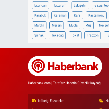
Erzincan
Erzurum
Eskişehir
Gaziantep
Karabük
Karaman
Kars
Kastamonu
Mardin
Mersin
Muğla
Muş
Nevşeh
Şırnak
Tekirdağ
Tokat
Trabzon
Tu
Haberbank.com | Tarafsız Haberin Güvenilir Kaynağı
Nöbetçi Eczaneler
Ha