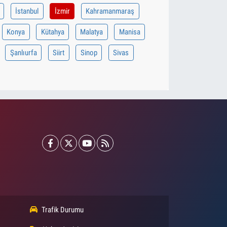
İstanbul
İzmir
Kahramanmaraş
Konya
Kütahya
Malatya
Manisa
Şanlıurfa
Siirt
Sinop
Sivas
Trafik Durumu