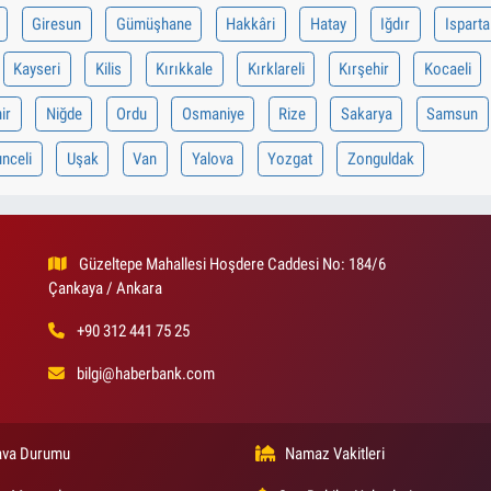
Giresun
Gümüşhane
Hakkâri
Hatay
Iğdır
Isparta
Kayseri
Kilis
Kırıkkale
Kırklareli
Kırşehir
Kocaeli
ir
Niğde
Ordu
Osmaniye
Rize
Sakarya
Samsun
nceli
Uşak
Van
Yalova
Yozgat
Zonguldak
Güzeltepe Mahallesi Hoşdere Caddesi No: 184/6
Çankaya / Ankara
+90 312 441 75 25
bilgi@haberbank.com
va Durumu
Namaz Vakitleri