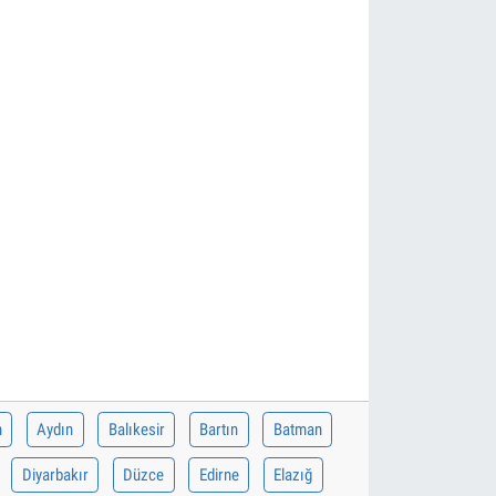
n
Aydın
Balıkesir
Bartın
Batman
Diyarbakır
Düzce
Edirne
Elazığ