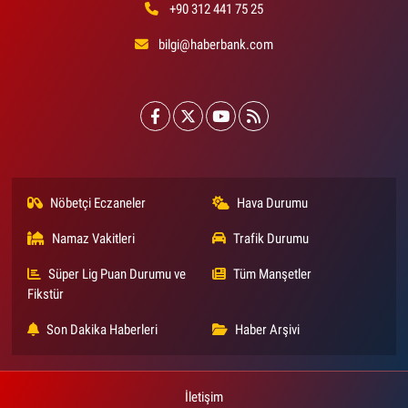
+90 312 441 75 25
bilgi@haberbank.com
Nöbetçi Eczaneler
Hava Durumu
Namaz Vakitleri
Trafik Durumu
Süper Lig Puan Durumu ve
Tüm Manşetler
Fikstür
Son Dakika Haberleri
Haber Arşivi
İletişim