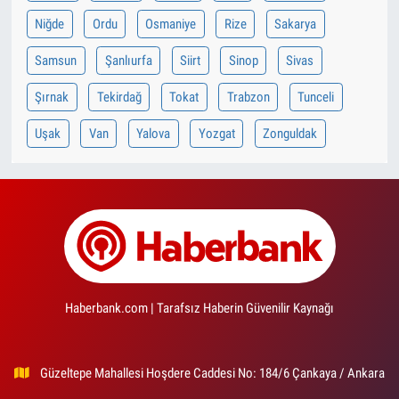
Niğde
Ordu
Osmaniye
Rize
Sakarya
Samsun
Şanlıurfa
Siirt
Sinop
Sivas
Şırnak
Tekirdağ
Tokat
Trabzon
Tunceli
Uşak
Van
Yalova
Yozgat
Zonguldak
Haberbank.com | Tarafsız Haberin Güvenilir Kaynağı
Güzeltepe Mahallesi Hoşdere Caddesi No: 184/6 Çankaya / Ankara