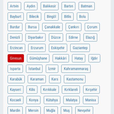
Artvin
Aydın
Balıkesir
Bartın
Batman
Bayburt
Bilecik
Bingöl
Bitlis
Bolu
Burdur
Bursa
Çanakkale
Çankırı
Çorum
Denizli
Diyarbakır
Düzce
Edirne
Elazığ
Erzincan
Erzurum
Eskişehir
Gaziantep
Giresun
Gümüşhane
Hakkâri
Hatay
Iğdır
Isparta
İstanbul
İzmir
Kahramanmaraş
Karabük
Karaman
Kars
Kastamonu
Kayseri
Kilis
Kırıkkale
Kırklareli
Kırşehir
Kocaeli
Konya
Kütahya
Malatya
Manisa
Mardin
Mersin
Muğla
Muş
Nevşehir