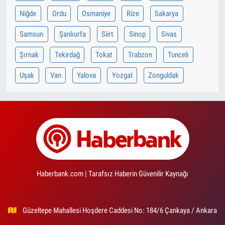
Niğde
Ordu
Osmaniye
Rize
Sakarya
Samsun
Şanlıurfa
Siirt
Sinop
Sivas
Şırnak
Tekirdağ
Tokat
Trabzon
Tunceli
Uşak
Van
Yalova
Yozgat
Zonguldak
Haberbank.com | Tarafsız Haberin Güvenilir Kaynağı
Güzeltepe Mahallesi Hoşdere Caddesi No: 184/6 Çankaya / Ankara