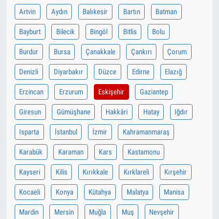
Artvin
Aydın
Balıkesir
Bartın
Batman
Bayburt
Bilecik
Bingöl
Bitlis
Bolu
Burdur
Bursa
Çanakkale
Çankırı
Çorum
Denizli
Diyarbakır
Düzce
Edirne
Elazığ
Erzincan
Erzurum
Eskişehir
Gaziantep
Giresun
Gümüşhane
Hakkâri
Hatay
Iğdır
Isparta
İstanbul
İzmir
Kahramanmaraş
Karabük
Karaman
Kars
Kastamonu
Kayseri
Kilis
Kırıkkale
Kırklareli
Kırşehir
Kocaeli
Konya
Kütahya
Malatya
Manisa
Mardin
Mersin
Muğla
Muş
Nevşehir