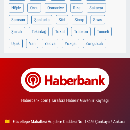
Niğde
Ordu
Osmaniye
Rize
Sakarya
Samsun
Şanlıurfa
Siirt
Sinop
Sivas
Şırnak
Tekirdağ
Tokat
Trabzon
Tunceli
Uşak
Van
Yalova
Yozgat
Zonguldak
Haberbank.com | Tarafsız Haberin Güvenilir Kaynağı
Güzeltepe Mahallesi Hoşdere Caddesi No: 184/6 Çankaya / Ankara