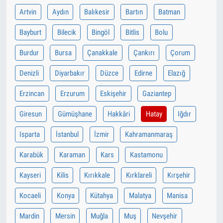
Artvin
Aydın
Balıkesir
Bartın
Batman
Bayburt
Bilecik
Bingöl
Bitlis
Bolu
Burdur
Bursa
Çanakkale
Çankırı
Çorum
Denizli
Diyarbakır
Düzce
Edirne
Elazığ
Erzincan
Erzurum
Eskişehir
Gaziantep
Giresun
Gümüşhane
Hakkâri
Hatay
Iğdır
Isparta
İstanbul
İzmir
Kahramanmaraş
Karabük
Karaman
Kars
Kastamonu
Kayseri
Kilis
Kırıkkale
Kırklareli
Kırşehir
Kocaeli
Konya
Kütahya
Malatya
Manisa
Mardin
Mersin
Muğla
Muş
Nevşehir