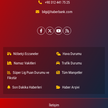
+90 312 441 75 25
bilgi@haberbank.com
Nöbetçi Eczaneler
Hava Durumu
Namaz Vakitleri
Trafik Durumu
Süper Lig Puan Durumu ve
Tüm Manşetler
Fikstür
Son Dakika Haberleri
Haber Arşivi
İletişim