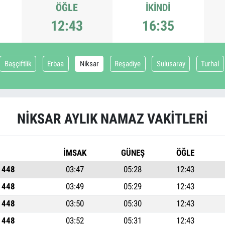
ÖĞLE
İKINDI
12:43
16:35
Başçiftlik
Erbaa
Niksar
Reşadiye
Sulusaray
Turhal
NIKSAR AYLIK NAMAZ VAKITLERI
İMSAK
GÜNEŞ
ÖĞLE
1448
03:47
05:28
12:43
1448
03:49
05:29
12:43
1448
03:50
05:30
12:43
1448
03:52
05:31
12:43