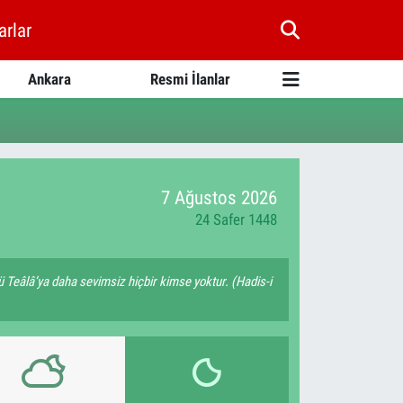
arlar
Ankara
Resmi İlanlar
7 Ağustos 2026
24 Safer 1448
 Teâlâ’ya daha sevimsiz hiçbir kimse yoktur. (Hadis-i