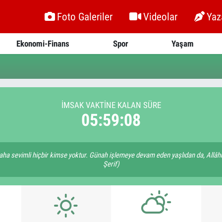
Foto Galeriler
Videolar
Yaz
Ekonomi-Finans
Spor
Yaşam
İMSAK VAKTİNE KALAN SÜRE
05:59:08
ha sevimli hiçbir kimse yoktur. Günah işlemeye devam eden yaşlıdan da, Allâhü
Şerif)