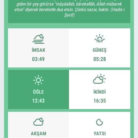
giden bir şey görürse "mâşâallah, bârekallâh, Allah mübarek
etsin" diyerek bereketle dua etsin. Çünkü nazar, haktır. (Hadis-i
Şerif)
İMSAK
GÜNEŞ
03:49
05:28
ÖĞLE
İKINDI
12:43
16:35
AKŞAM
YATSI