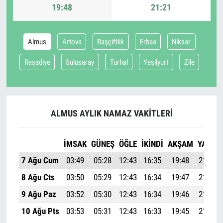
19:48
21:21
Almus
Artova
Başçiftlik
Erbaa
Niksar
Reşadiye
Sulusaray
Turhal
Yeşilyurt
Zile
ALMUS AYLIK NAMAZ VAKITLERI
İMSAK
GÜNEŞ
ÖĞLE
İKINDI
AKŞAM
YATSI
7 Ağu Cum
03:49
05:28
12:43
16:35
19:48
21:21
8 Ağu Cts
03:50
05:29
12:43
16:34
19:47
21:19
9 Ağu Paz
03:52
05:30
12:43
16:34
19:46
21:18
10 Ağu Pts
03:53
05:31
12:43
16:33
19:45
21:16