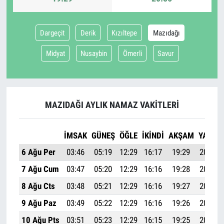
Dargeçit
Derik
Kızıltepe
Mazıdağı
Midyat
Nusaybin
Ömerli
Savur
MAZIDAĞI AYLIK NAMAZ VAKITLERI
İMSAK
GÜNEŞ
ÖĞLE
İKINDI
AKŞAM
YATSI
6 Ağu Per
03:46
05:19
12:29
16:17
19:29
20:56
7 Ağu Cum
03:47
05:20
12:29
16:16
19:28
20:55
8 Ağu Cts
03:48
05:21
12:29
16:16
19:27
20:53
9 Ağu Paz
03:49
05:22
12:29
16:16
19:26
20:52
10 Ağu Pts
03:51
05:23
12:29
16:15
19:25
20:50