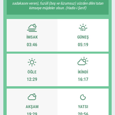
sadakasını veren), fuzûlî (boş ve lüzumsuz) sözden dilini tutan
kimseye müjdeler olsun. (Hadis-i Şerif)
İMSAK
GÜNEŞ
03:46
05:19
ÖĞLE
İKINDI
12:29
16:17
AKŞAM
YATSI
19:29
20:56