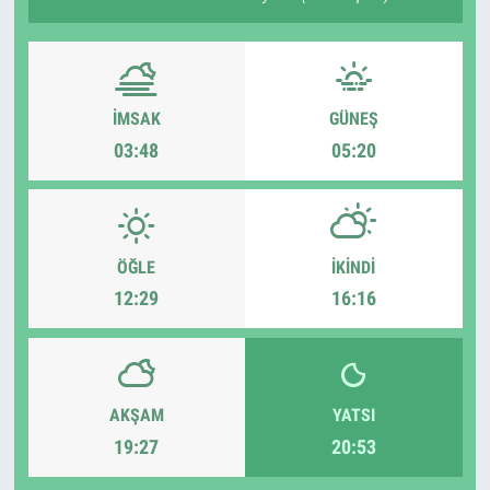
İMSAK
GÜNEŞ
03:48
05:20
ÖĞLE
İKINDI
12:29
16:16
AKŞAM
YATSI
19:27
20:53