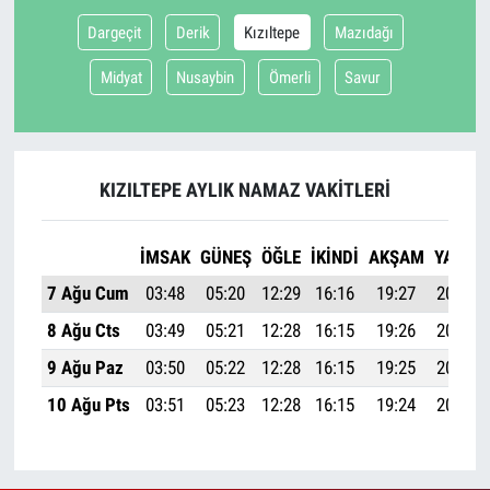
Dargeçit
Derik
Kızıltepe
Mazıdağı
Midyat
Nusaybin
Ömerli
Savur
KIZILTEPE AYLIK NAMAZ VAKITLERI
İMSAK
GÜNEŞ
ÖĞLE
İKINDI
AKŞAM
YATSI
7 Ağu Cum
03:48
05:20
12:29
16:16
19:27
20:53
8 Ağu Cts
03:49
05:21
12:28
16:15
19:26
20:52
9 Ağu Paz
03:50
05:22
12:28
16:15
19:25
20:50
10 Ağu Pts
03:51
05:23
12:28
16:15
19:24
20:49