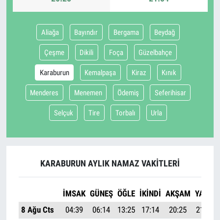
Aliağa
Bayındır
Bergama
Beydağ
Çeşme
Dikili
Foça
Güzelbahçe
Karaburun
Kemalpaşa
Kiraz
Kınık
Menderes
Menemen
Ödemiş
Seferihisar
Selçuk
Tire
Torbalı
Urla
KARABURUN AYLIK NAMAZ VAKITLERI
İMSAK
GÜNEŞ
ÖĞLE
İKINDI
AKŞAM
YATSI
8 Ağu Cts
04:39
06:14
13:25
17:14
20:25
21:54