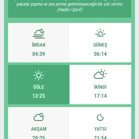
şakalar yapma ve ona yerine getiremeyeceğin bir söz verme.
(Hadis-i Şerif)
İMSAK
GÜNEŞ
04:39
06:14
ÖĞLE
İKINDI
13:25
17:14
AKŞAM
YATSI
20:25
21:54