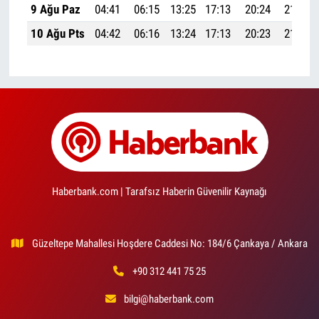
9 Ağu Paz
04:41
06:15
13:25
17:13
20:24
21:52
10 Ağu Pts
04:42
06:16
13:24
17:13
20:23
21:50
Haberbank.com | Tarafsız Haberin Güvenilir Kaynağı
Güzeltepe Mahallesi Hoşdere Caddesi No: 184/6 Çankaya / Ankara
+90 312 441 75 25
bilgi@haberbank.com