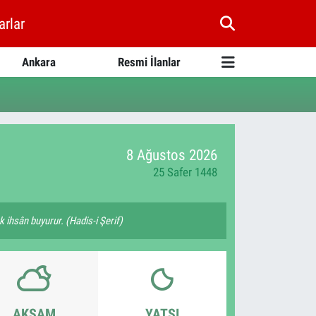
arlar
Ankara
Resmi İlanlar
8 Ağustos 2026
25 Safer 1448
k ihsân buyurur. (Hadis-i Şerif)
AKŞAM
YATSI