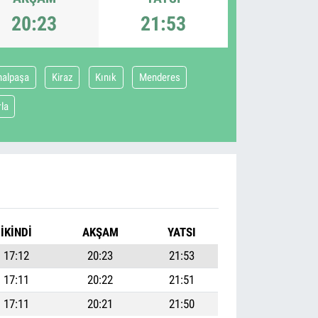
20:23
21:53
alpaşa
Kiraz
Kınık
Menderes
rla
İKINDI
AKŞAM
YATSI
17:12
20:23
21:53
17:11
20:22
21:51
17:11
20:21
21:50