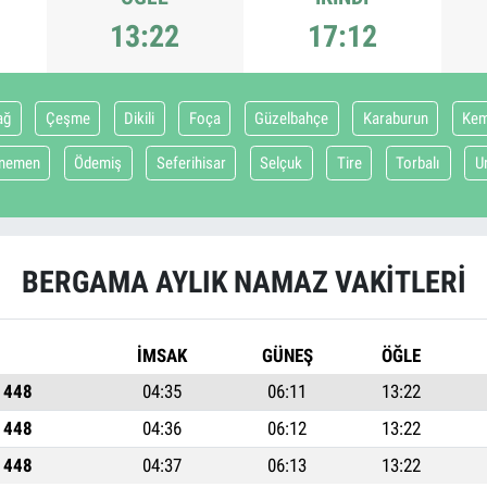
13:22
17:12
ağ
Çeşme
Dikili
Foça
Güzelbahçe
Karaburun
Kem
nemen
Ödemiş
Seferihisar
Selçuk
Tire
Torbalı
U
BERGAMA AYLIK NAMAZ VAKITLERI
İMSAK
GÜNEŞ
ÖĞLE
1448
04:35
06:11
13:22
1448
04:36
06:12
13:22
1448
04:37
06:13
13:22