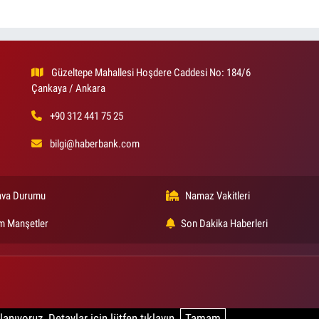
Güzeltepe Mahallesi Hoşdere Caddesi No: 184/6
Çankaya / Ankara
+90 312 441 75 25
bilgi@haberbank.com
va Durumu
Namaz Vakitleri
m Manşetler
Son Dakika Haberleri
anıyoruz. Detaylar için lütfen tıklayın.
Tamam