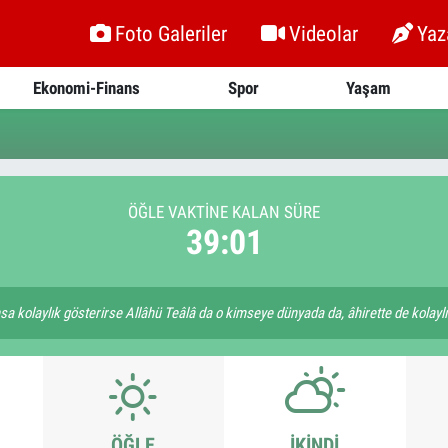
Foto Galeriler
Videolar
Yaz
Ekonomi-Finans
Spor
Yaşam
ÖĞLE VAKTİNE KALAN SÜRE
39:01
hsa kolaylık gösterirse Allâhü Teâlâ da o kimseye dünyada da, âhirette de kolaylı
ÖĞLE
İKINDI