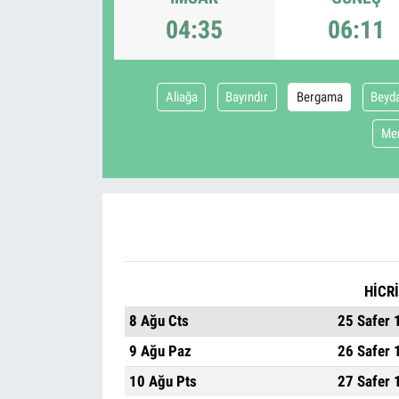
04:35
06:11
Aliağa
Bayındır
Bergama
Beyd
Me
HİCRİ
8 Ağu Cts
25 Safer 
9 Ağu Paz
26 Safer 
10 Ağu Pts
27 Safer 