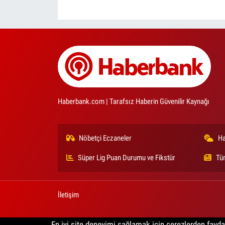
Haberbank.com | Tarafsız Haberin Güvenilir Kaynağı
Nöbetçi Eczaneler
Ha
Süper Lig Puan Durumu ve Fikstür
Tü
İletişim
En iyi site deneyimi sağlamak için çerezlerden faydal