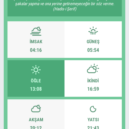
şakalar yapma ve ona yerine getiremeyeceğin bir söz verme.
(Hadis-i Şerif)
İMSAK
GÜNEŞ
04:16
05:54
ÖĞLE
İKINDI
13:08
16:59
AKŞAM
YATSI
20:12
21:43