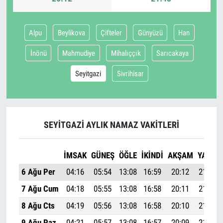
Alpu
Beylikova
Çifteler
Günyüzü
Han
İnönü
Mahmudiye
Mihalıççık
Sarıcakaya
Seyitgazi
Sivrihisar
SEYITGAZI AYLIK NAMAZ VAKITLERI
İMSAK
GÜNEŞ
ÖĞLE
İKINDI
AKŞAM
YATSI
6 Ağu Per
04:16
05:54
13:08
16:59
20:12
21:43
7 Ağu Cum
04:18
05:55
13:08
16:58
20:11
21:42
8 Ağu Cts
04:19
05:56
13:08
16:58
20:10
21:40
9 Ağu Paz
04:21
05:57
13:08
16:57
20:09
21:38