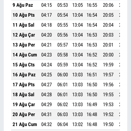
9 Ağu Paz
04:15
05:53
13:05
16:55
20:06
21:37
10 Ağu Pts
04:17
05:54
13:04
16:54
20:05
21:35
11 Ağu Sal
04:18
05:55
13:04
16:54
20:04
21:34
12 Ağu Çar
04:20
05:56
13:04
16:53
20:03
21:32
13 Ağu Per
04:21
05:57
13:04
16:53
20:01
21:30
14 Ağu Cum
04:23
05:58
13:04
16:52
20:00
21:29
15 Ağu Cts
04:24
05:59
13:04
16:52
19:59
21:27
16 Ağu Paz
04:25
06:00
13:03
16:51
19:57
21:25
17 Ağu Pts
04:27
06:01
13:03
16:50
19:56
21:23
18 Ağu Sal
04:28
06:01
13:03
16:50
19:55
21:22
19 Ağu Çar
04:29
06:02
13:03
16:49
19:53
21:20
20 Ağu Per
04:31
06:03
13:03
16:48
19:52
21:18
21 Ağu Cum
04:32
06:04
13:02
16:48
19:50
21:16