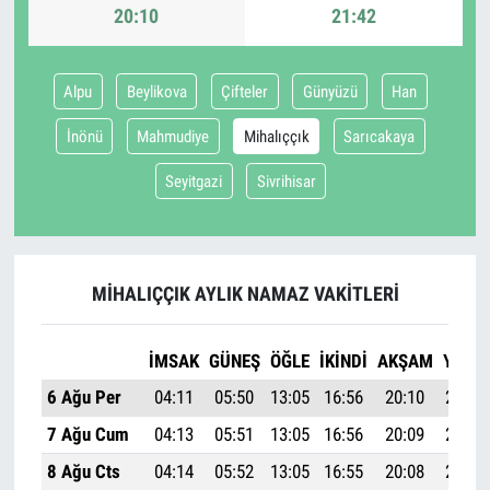
20:10
21:42
Alpu
Beylikova
Çifteler
Günyüzü
Han
İnönü
Mahmudiye
Mihalıççık
Sarıcakaya
Seyitgazi
Sivrihisar
MIHALIÇÇIK AYLIK NAMAZ VAKITLERI
İMSAK
GÜNEŞ
ÖĞLE
İKINDI
AKŞAM
YATSI
6 Ağu Per
04:11
05:50
13:05
16:56
20:10
21:42
7 Ağu Cum
04:13
05:51
13:05
16:56
20:09
21:40
8 Ağu Cts
04:14
05:52
13:05
16:55
20:08
21:39