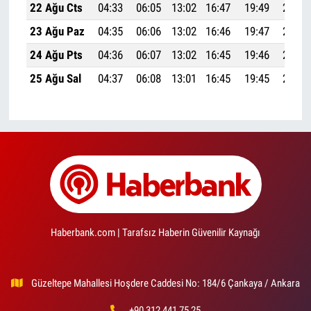
22 Ağu Cts
04:33
06:05
13:02
16:47
19:49
21:14
23 Ağu Paz
04:35
06:06
13:02
16:46
19:47
21:13
24 Ağu Pts
04:36
06:07
13:02
16:45
19:46
21:11
25 Ağu Sal
04:37
06:08
13:01
16:45
19:45
21:09
Haberbank.com | Tarafsız Haberin Güvenilir Kaynağı
Güzeltepe Mahallesi Hoşdere Caddesi No: 184/6 Çankaya / Ankara
+90 312 441 75 25