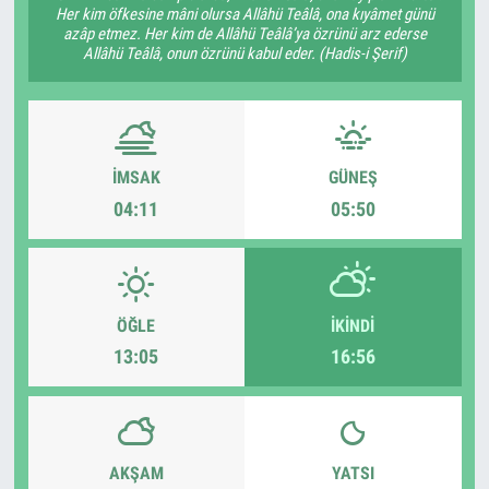
Her kim öfkesine mâni olursa Allâhü Teâlâ, ona kıyâmet günü
azâp etmez. Her kim de Allâhü Teâlâ’ya özrünü arz ederse
Allâhü Teâlâ, onun özrünü kabul eder. (Hadis-i Şerif)
İMSAK
GÜNEŞ
04:11
05:50
ÖĞLE
İKINDI
13:05
16:56
AKŞAM
YATSI