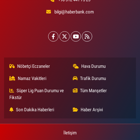
bilgi@haberbank.com
Nöbetçi Eczaneler
Hava Durumu
Namaz Vakitleri
Trafik Durumu
Süper Lig Puan Durumu ve
Tüm Manşetler
Fikstür
Son Dakika Haberleri
Haber Arşivi
İletişim