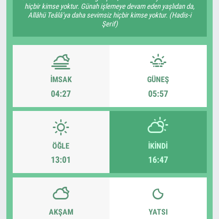
hiçbir kimse yoktur. Günah işlemeye devam eden yaşlıdan da,
Allâhü Teâlâ’ya daha sevimsiz hiçbir kimse yoktur. (Hadis-i
Şerif)
İMSAK
GÜNEŞ
04:27
05:57
ÖĞLE
İKINDI
13:01
16:47
AKŞAM
YATSI