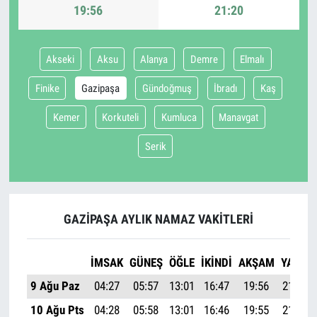
19:56
21:20
Akseki
Aksu
Alanya
Demre
Elmalı
Finike
Gazipaşa
Gündoğmuş
İbradı
Kaş
Kemer
Korkuteli
Kumluca
Manavgat
Serik
GAZIPAŞA AYLIK NAMAZ VAKITLERI
İMSAK
GÜNEŞ
ÖĞLE
İKINDI
AKŞAM
YATSI
9 Ağu Paz
04:27
05:57
13:01
16:47
19:56
21:20
10 Ağu Pts
04:28
05:58
13:01
16:46
19:55
21:18