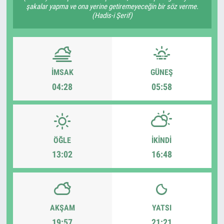
şakalar yapma ve ona yerine getiremeyeceğin bir söz verme.
(Hadis-i Şerif)
İMSAK
GÜNEŞ
04:28
05:58
ÖĞLE
İKINDI
13:02
16:48
AKŞAM
YATSI
19:57
21:21