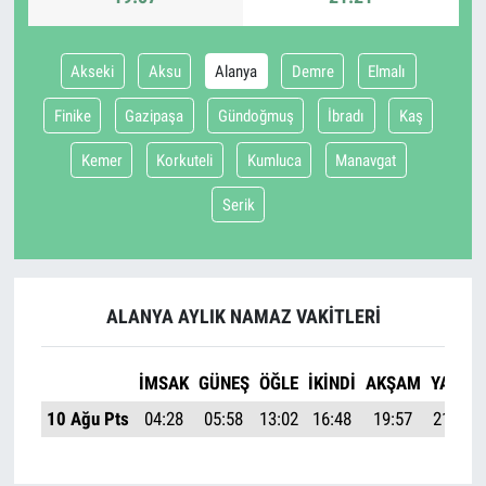
Akseki
Aksu
Alanya
Demre
Elmalı
Finike
Gazipaşa
Gündoğmuş
İbradı
Kaş
Kemer
Korkuteli
Kumluca
Manavgat
Serik
ALANYA AYLIK NAMAZ VAKITLERI
İMSAK
GÜNEŞ
ÖĞLE
İKINDI
AKŞAM
YATSI
10 Ağu Pts
04:28
05:58
13:02
16:48
19:57
21:21