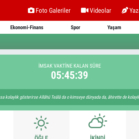
Foto Galeriler
Videolar
Yaz
Ekonomi-Finans
Spor
Yaşam
İMSAK VAKTİNE KALAN SÜRE
05:45:39
hsa kolaylık gösterirse Allâhü Teâlâ da o kimseye dünyada da, âhirette de kolaylı
ÖĞLE
İKINDI