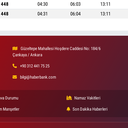
1448
04:30
06:03
13:11
1448
04:31
06:04
13:11
Güzeltepe Mahallesi Hoşdere Caddesi No: 184/6
Çankaya / Ankara
+90 312 441 75 25
bilgi@haberbank.com
va Durumu
Namaz Vakitleri
m Manşetler
Son Dakika Haberleri