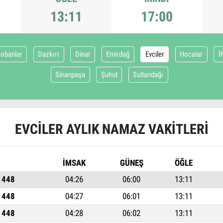
13:11
17:00
obanlar
Dazkırı
Dinar
Emirdağ
Evciler
Hocalar
İ
Sinanpaşa
Şuhut
Sultandağı
EVCILER AYLIK NAMAZ VAKITLERI
İMSAK
GÜNEŞ
ÖĞLE
1448
04:26
06:00
13:11
1448
04:27
06:01
13:11
1448
04:28
06:02
13:11