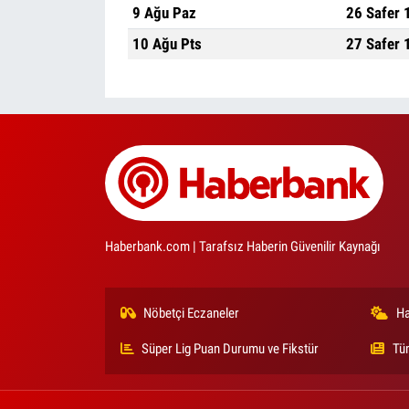
9 Ağu Paz
26 Safer 
10 Ağu Pts
27 Safer 
Haberbank.com | Tarafsız Haberin Güvenilir Kaynağı
Nöbetçi Eczaneler
Ha
Süper Lig Puan Durumu ve Fikstür
Tü