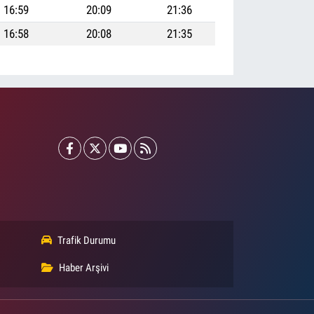
16:59
20:09
21:36
16:58
20:08
21:35
Trafik Durumu
Haber Arşivi