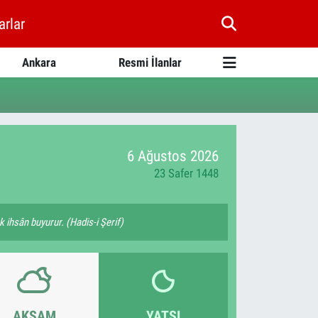
arlar
Ankara
Resmi İlanlar
6 Ağustos 2026
23 Safer 1448
k ihsân buyurur. (Hadis-i Şerif)
AKŞAM
YATSI