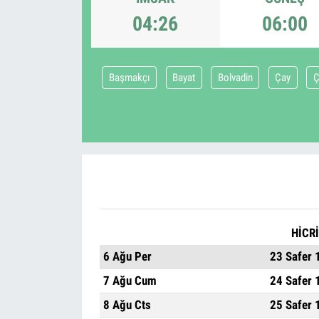
04:26
06:00
Başmakçı
Bayat
Bolvadin
Çay
Ç
HİCRİ
6 Ağu Per
23 Safer 
7 Ağu Cum
24 Safer 
8 Ağu Cts
25 Safer 