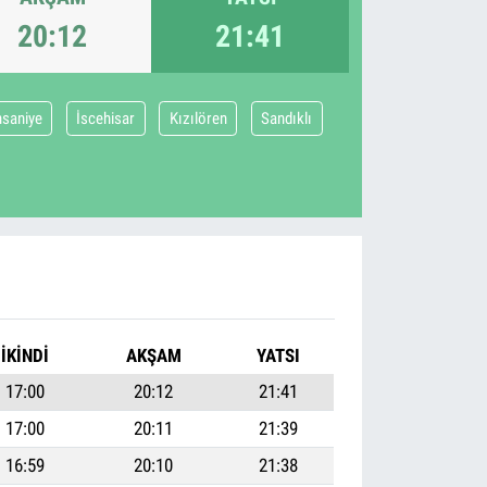
20:12
21:41
hsaniye
İscehisar
Kızılören
Sandıklı
İKINDI
AKŞAM
YATSI
17:00
20:12
21:41
17:00
20:11
21:39
16:59
20:10
21:38