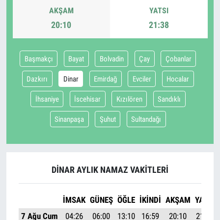
AKŞAM
YATSI
20:10
21:38
Başmakçı
Bayat
Bolvadin
Çay
Çobanlar
Dazkırı
Dinar
Emirdağ
Evciler
Hocalar
İhsaniye
İscehisar
Kızılören
Sandıklı
Sinanpaşa
Şuhut
Sultandağı
DINAR AYLIK NAMAZ VAKITLERI
İMSAK
GÜNEŞ
ÖĞLE
İKINDI
AKŞAM
YATSI
7 Ağu Cum
04:26
06:00
13:10
16:59
20:10
21:38