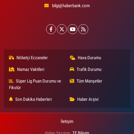
bilgi@haberbank.com
Nöbetçi Eczaneler
Hava Durumu
Namaz Vakitleri
Trafik Durumu
Süper Lig Puan Durumu ve
Tüm Manşetler
Fikstür
Son Dakika Haberleri
Haber Arşivi
İletişim
Haber Yazılımı:
TE Bilişim