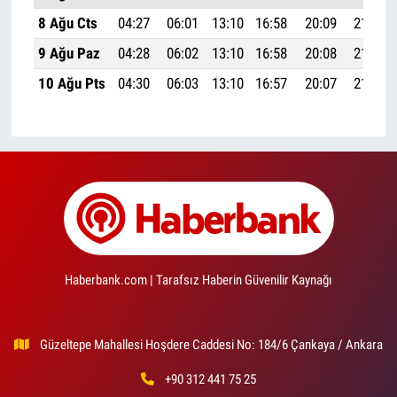
8 Ağu Cts
04:27
06:01
13:10
16:58
20:09
21:37
9 Ağu Paz
04:28
06:02
13:10
16:58
20:08
21:35
10 Ağu Pts
04:30
06:03
13:10
16:57
20:07
21:34
Haberbank.com | Tarafsız Haberin Güvenilir Kaynağı
Güzeltepe Mahallesi Hoşdere Caddesi No: 184/6 Çankaya / Ankara
+90 312 441 75 25