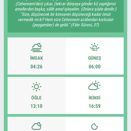
(Cehennem’den) çıkar, (tekrar dünyaya gönder ki) yaptığımız
amellerden başka; sâlih amel işleyelim. (Onlara şöyle denilir:)
"Size, düşünecek bir kimsenin düşüneceği kadar ömür
vermedik mi ki? Hem size Cehennem azâbından korkutan
(peygamber) de geldi." (Fâtır Sûresi, 37)
İMSAK
GÜNEŞ
04:26
06:00
ÖĞLE
İKINDI
13:10
16:59