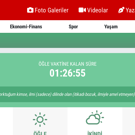
Foto Galeriler
Videolar
Yaz
Ekonomi-Finans
Spor
Yaşam
ÖĞLE VAKTİNE KALAN SÜRE
01:26:55
tuğum kimse, ilmi (sadece) dilinde olan (itikadı bozuk, ilmiyle amel etmeyen) m
ÖĞLE
İKINDI