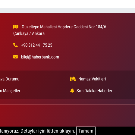
Güzeltepe Mahallesi Hoşdere Caddesi No: 184/6
Çankaya / Ankara
+90 312 441 75 25
bilgi@haberbank.com
va Durumu
Namaz Vakitleri
m Manşetler
Son Dakika Haberleri
anıyoruz. Detaylar için lütfen tıklayın.
Tamam