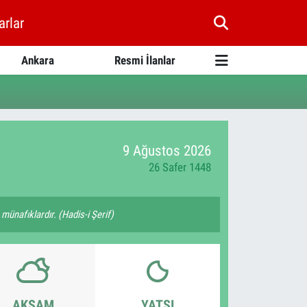
arlar
Ankara
Resmi İlanlar
9 Ağustos 2026
26 Safer 1448
ünafıklardır. (Hadis-i Şerif)
AKŞAM
YATSI