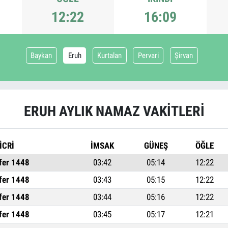
12:22
16:09
Baykan
Eruh
Kurtalan
Pervari
Şirvan
ERUH AYLIK NAMAZ VAKITLERI
İCRİ
İMSAK
GÜNEŞ
ÖĞLE
fer 1448
03:42
05:14
12:22
fer 1448
03:43
05:15
12:22
fer 1448
03:44
05:16
12:22
fer 1448
03:45
05:17
12:21