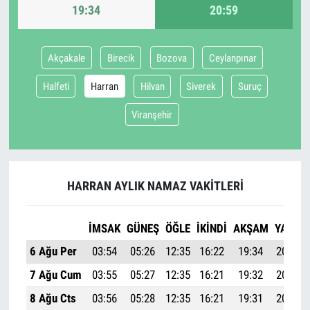
19:34
20:59
Akçakale
Birecik
Bozova
Ceylanpınar
Halfeti
Harran
Hilvan
Siverek
Suruç
Viranşehir
HARRAN AYLIK NAMAZ VAKITLERI
İMSAK
GÜNEŞ
ÖĞLE
İKINDI
AKŞAM
YATSI
6 Ağu Per
03:54
05:26
12:35
16:22
19:34
20:59
7 Ağu Cum
03:55
05:27
12:35
16:21
19:32
20:58
8 Ağu Cts
03:56
05:28
12:35
16:21
19:31
20:57