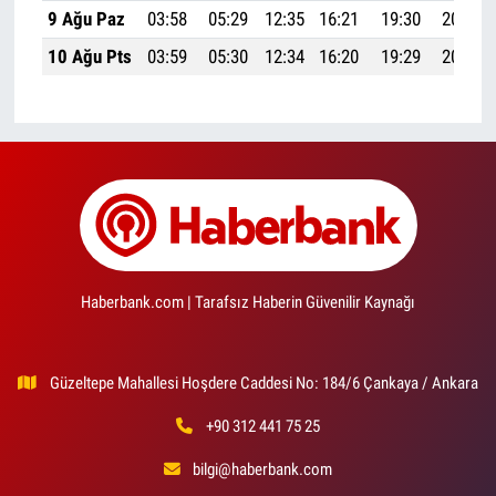
9 Ağu Paz
03:58
05:29
12:35
16:21
19:30
20:55
10 Ağu Pts
03:59
05:30
12:34
16:20
19:29
20:54
Haberbank.com | Tarafsız Haberin Güvenilir Kaynağı
Güzeltepe Mahallesi Hoşdere Caddesi No: 184/6 Çankaya / Ankara
+90 312 441 75 25
bilgi@haberbank.com