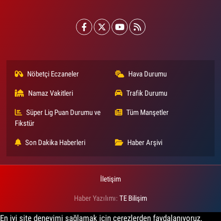
Nöbetçi Eczaneler
Hava Durumu
Namaz Vakitleri
Trafik Durumu
Süper Lig Puan Durumu ve
Tüm Manşetler
Fikstür
Son Dakika Haberleri
Haber Arşivi
İletişim
Haber Yazılımı:
TE Bilişim
En iyi site deneyimi sağlamak için çerezlerden faydalanıyoruz.