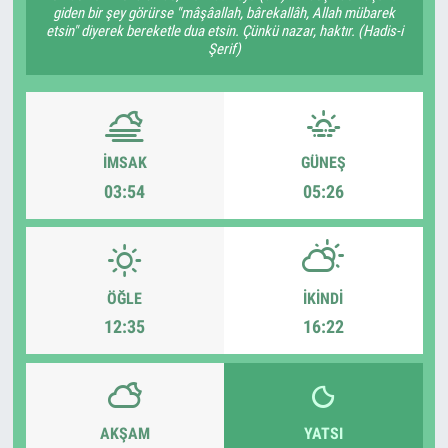
giden bir şey görürse "mâşâallah, bârekallâh, Allah mübarek
etsin" diyerek bereketle dua etsin. Çünkü nazar, haktır. (Hadis-i
Şerif)
İMSAK
GÜNEŞ
03:54
05:26
ÖĞLE
İKINDI
12:35
16:22
AKŞAM
YATSI