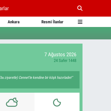
arlar
Ankara
Resmi İlanlar
7 Ağustos 2026
24 Safer 1448
(bu ziyaretle) Cennet’te kendine bir köşk hazırladın!"