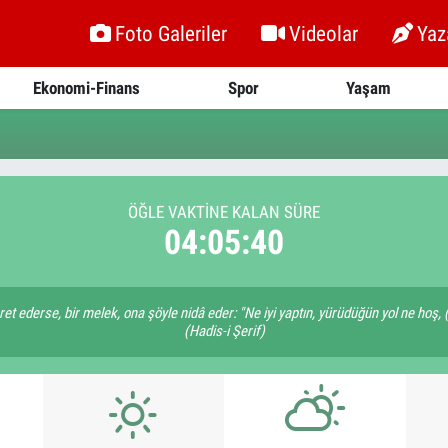
Foto Galeriler
Videolar
Yaz
Ekonomi-Finans
Spor
Yaşam
ÖĞLE VAKTİNE KALAN SÜRE
04:05:40
aret ederse, bir melek, ona şöyle nidâ eder: "Ne iyi yaptın, yürüdüğün yol ne hoş, 
(Hadis-i Şerif)