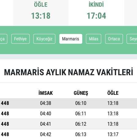
ÖĞLE
İKINDI
13:18
17:04
tça
Fethiye
Köyceğiz
Marmaris
Milas
Ortaca
Sey
MARMARIS AYLIK NAMAZ VAKITLERI
İMSAK
GÜNEŞ
ÖĞLE
1448
04:38
06:10
13:18
1448
04:40
06:11
13:18
1448
04:41
06:12
13:18
1448
04:42
06:13
13:17