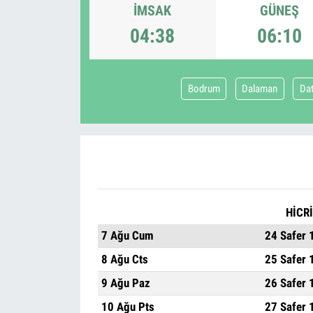
İMSAK
GÜNEŞ
04:38
06:10
Bodrum
Dalaman
Da
HİCRİ
7 Ağu Cum
24 Safer 
8 Ağu Cts
25 Safer 
9 Ağu Paz
26 Safer 
10 Ağu Pts
27 Safer 