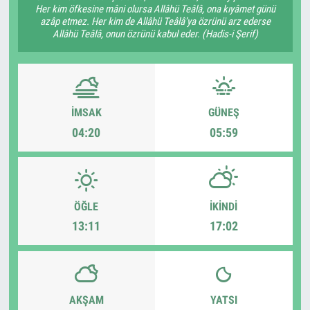
Her kim öfkesine mâni olursa Allâhü Teâlâ, ona kıyâmet günü
azâp etmez. Her kim de Allâhü Teâlâ’ya özrünü arz ederse
Allâhü Teâlâ, onun özrünü kabul eder. (Hadis-i Şerif)
İMSAK
GÜNEŞ
04:20
05:59
ÖĞLE
İKINDI
13:11
17:02
AKŞAM
YATSI