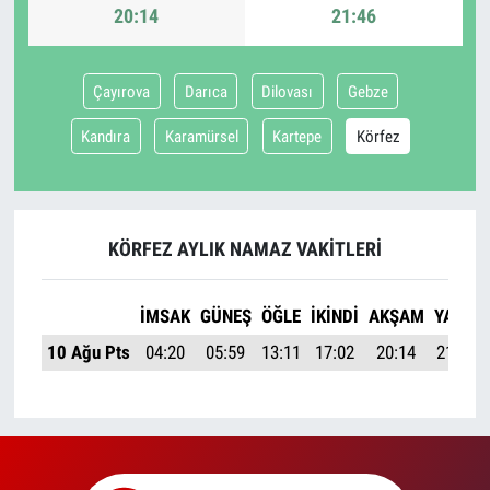
20:14
21:46
Çayırova
Darıca
Dilovası
Gebze
Kandıra
Karamürsel
Kartepe
Körfez
KÖRFEZ AYLIK NAMAZ VAKITLERI
İMSAK
GÜNEŞ
ÖĞLE
İKINDI
AKŞAM
YATSI
10 Ağu Pts
04:20
05:59
13:11
17:02
20:14
21:46