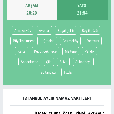
AKŞAM
YATSI
20:20
21:54
Arnavutköy
Avcılar
Başakşehir
Beylikdüzü
Büyükçekmece
Çatalca
Çekmeköy
Esenyurt
Kartal
Küçükçekmece
Maltepe
Pendik
Sancaktepe
Şile
Silivri
Sultanbeyli
Sultangazi
Tuzla
İSTANBUL AYLIK NAMAZ VAKITLERI