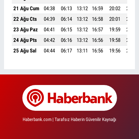
21 Ağu Cum
04:38
06:13
13:12
16:59
20:02
21:30
22 Ağu Cts
04:39
06:14
13:12
16:58
20:01
21:28
23 Ağu Paz
04:41
06:15
13:12
16:57
19:59
21:27
24 Ağu Pts
04:42
06:16
13:12
16:56
19:58
21:25
25 Ağu Sal
04:44
06:17
13:11
16:56
19:56
21:23
Haberbank.com | Tarafsız Haberin Güvenilir Kaynağı