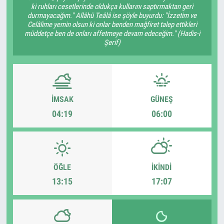
ki ruhları cesetlerinde oldukça kullarını saptırmaktan geri
durmayacağım." Allâhü Teâlâ ise şöyle buyurdu: "İzzetim ve
Celâlime yemin olsun ki onlar benden mağfiret talep ettikleri
müddetçe ben de onları affetmeye devam edeceğim." (Hadis-i
Şerif)
İMSAK
GÜNEŞ
04:19
06:00
ÖĞLE
İKINDI
13:15
17:07