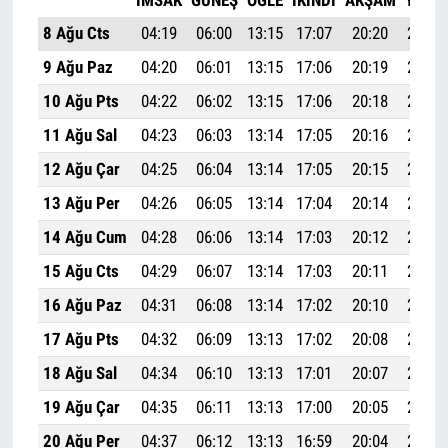
İMSAK
GÜNEŞ
ÖĞLE
İKINDI
AKŞAM
YATSI
8 Ağu Cts
04:19
06:00
13:15
17:07
20:20
21:54
9 Ağu Paz
04:20
06:01
13:15
17:06
20:19
21:52
10 Ağu Pts
04:22
06:02
13:15
17:06
20:18
21:50
11 Ağu Sal
04:23
06:03
13:14
17:05
20:16
21:49
12 Ağu Çar
04:25
06:04
13:14
17:05
20:15
21:47
13 Ağu Per
04:26
06:05
13:14
17:04
20:14
21:45
14 Ağu Cum
04:28
06:06
13:14
17:03
20:12
21:43
15 Ağu Cts
04:29
06:07
13:14
17:03
20:11
21:41
16 Ağu Paz
04:31
06:08
13:14
17:02
20:10
21:40
17 Ağu Pts
04:32
06:09
13:13
17:02
20:08
21:38
18 Ağu Sal
04:34
06:10
13:13
17:01
20:07
21:36
19 Ağu Çar
04:35
06:11
13:13
17:00
20:05
21:34
20 Ağu Per
04:37
06:12
13:13
16:59
20:04
21:32