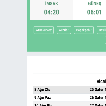
İMSAK
GÜNEŞ
04:20
06:01
Arnavutköy
Avcılar
Başakşehir
Beyl
HİCRİ
8 Ağu Cts
25 Safer 
9 Ağu Paz
26 Safer 
10 Ağu Pts
27 Safer 