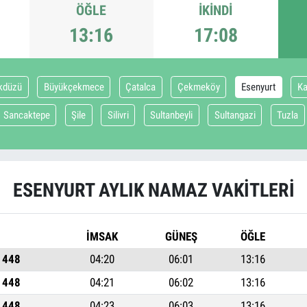
ÖĞLE
İKINDI
13:16
17:08
ikdüzü
Büyükçekmece
Çatalca
Çekmeköy
Esenyurt
Ka
Sancaktepe
Şile
Silivri
Sultanbeyli
Sultangazi
Tuzla
ESENYURT AYLIK NAMAZ VAKITLERI
İMSAK
GÜNEŞ
ÖĞLE
1448
04:20
06:01
13:16
1448
04:21
06:02
13:16
1448
04:23
06:03
13:16