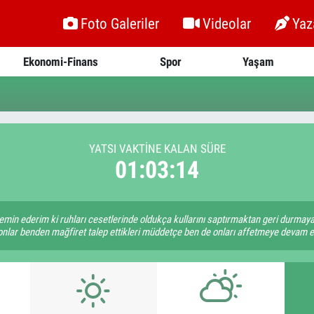
Foto Galeriler
Videolar
Yaz
Ekonomi-Finans
Spor
Yaşam
YATSI VAKTİNE KALAN SÜRE
01:03:14
emin ederim ki ruhları cesetlerinde oldukça kullarını saptırmaktan geri durmaya
onlar benden mağfiret talep ettikleri müddetçe ben de onları affetmeye devam e