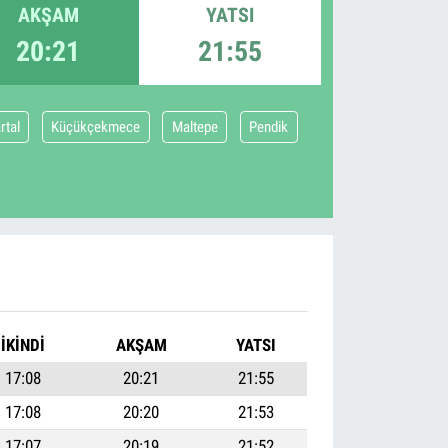
AKŞAM
YATSI
20:21
21:55
rtal
Küçükçekmece
Maltepe
Pendik
İKINDI
AKŞAM
YATSI
17:08
20:21
21:55
17:08
20:20
21:53
17:07
20:19
21:52