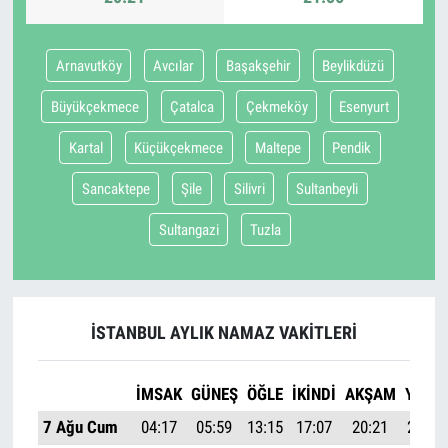
Arnavutköy
Avcılar
Başakşehir
Beylikdüzü
Büyükçekmece
Çatalca
Çekmeköy
Esenyurt
Kartal
Küçükçekmece
Maltepe
Pendik
Sancaktepe
Şile
Silivri
Sultanbeyli
Sultangazi
Tuzla
İSTANBUL AYLIK NAMAZ VAKITLERI
İMSAK
GÜNEŞ
ÖĞLE
İKINDI
AKŞAM
YATSI
7 Ağu Cum
04:17
05:59
13:15
17:07
20:21
21:56