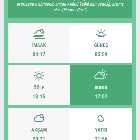
artmazsa o kimsenin ancak Allâhü Teâlâ’dan uzaklığı artmış
olur. (Hadis-i Şerif)
İMSAK
GÜNEŞ
04:17
05:59
ÖĞLE
İKINDI
13:15
17:07
AKŞAM
YATSI
20:21
21:56