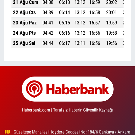
21 Ağu Cum
04:38
06:13
13:12
16:59
20:02
21:30
22 Ağu Cts
04:39
06:14
13:12
16:58
20:01
21:28
23 Ağu Paz
04:41
06:15
13:12
16:57
19:59
21:27
24 Ağu Pts
04:42
06:16
13:12
16:56
19:58
21:25
25 Ağu Sal
04:44
06:17
13:11
16:56
19:56
21:23
Haberbank.com | Tarafsız Haberin Güvenilir Kaynağı
Güzeltepe Mahallesi Hoşdere Caddesi No: 184/6 Çankaya / Ankara