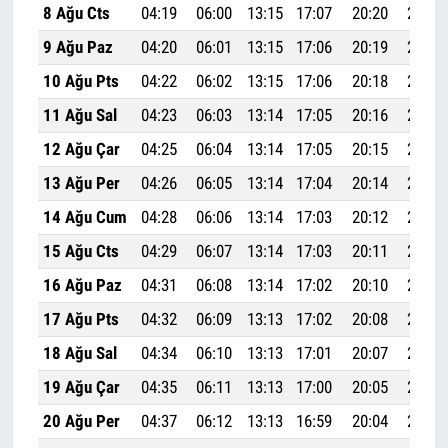
8 Ağu Cts
04:19
06:00
13:15
17:07
20:20
21:54
9 Ağu Paz
04:20
06:01
13:15
17:06
20:19
21:52
10 Ağu Pts
04:22
06:02
13:15
17:06
20:18
21:50
11 Ağu Sal
04:23
06:03
13:14
17:05
20:16
21:49
12 Ağu Çar
04:25
06:04
13:14
17:05
20:15
21:47
13 Ağu Per
04:26
06:05
13:14
17:04
20:14
21:45
14 Ağu Cum
04:28
06:06
13:14
17:03
20:12
21:43
15 Ağu Cts
04:29
06:07
13:14
17:03
20:11
21:41
16 Ağu Paz
04:31
06:08
13:14
17:02
20:10
21:40
17 Ağu Pts
04:32
06:09
13:13
17:02
20:08
21:38
18 Ağu Sal
04:34
06:10
13:13
17:01
20:07
21:36
19 Ağu Çar
04:35
06:11
13:13
17:00
20:05
21:34
20 Ağu Per
04:37
06:12
13:13
16:59
20:04
21:32