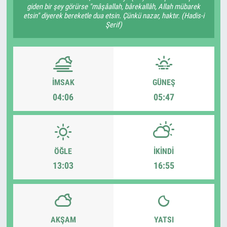
giden bir şey görürse "mâşâallah, bârekallâh, Allah mübarek
etsin" diyerek bereketle dua etsin. Çünkü nazar, haktır. (Hadis-i
Şerif)
İMSAK
GÜNEŞ
04:06
05:47
ÖĞLE
İKINDI
13:03
16:55
AKŞAM
YATSI