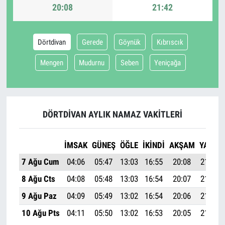
20:08
21:42
Dörtdivan
Gerede
Göynük
Kıbrıscık
Mengen
Mudurnu
Seben
Yeniçağa
DÖRTDIVAN AYLIK NAMAZ VAKITLERI
İMSAK
GÜNEŞ
ÖĞLE
İKINDI
AKŞAM
YATSI
7 Ağu Cum
04:06
05:47
13:03
16:55
20:08
21:42
8 Ağu Cts
04:08
05:48
13:03
16:54
20:07
21:40
9 Ağu Paz
04:09
05:49
13:02
16:54
20:06
21:38
10 Ağu Pts
04:11
05:50
13:02
16:53
20:05
21:37