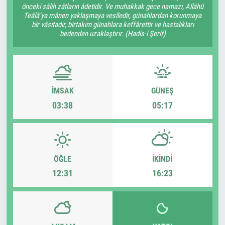
önceki sâlih zâtların âdetidir. Ve muhakkak gece namazı, Allâhü
Teâlâ’ya mânen yaklaşmaya vesîledir, günahlardan korunmaya
bir vâsıtadır, birtakım günahlara keffârettir ve hastalıkları
bedenden uzaklaştırır. (Hadis-i Şerif)
İMSAK
GÜNEŞ
03:38
05:17
ÖĞLE
İKINDI
12:31
16:23