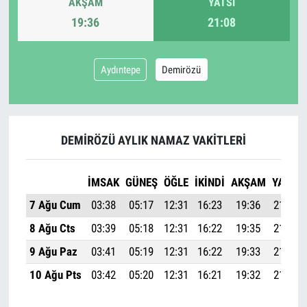
AKŞAM
YATSI
19:36
21:08
Aydıntepe
Demirözü
DEMIRÖZÜ AYLIK NAMAZ VAKITLERI
İMSAK
GÜNEŞ
ÖĞLE
İKINDI
AKŞAM
YATSI
7 Ağu Cum
03:38
05:17
12:31
16:23
19:36
21:08
8 Ağu Cts
03:39
05:18
12:31
16:22
19:35
21:06
9 Ağu Paz
03:41
05:19
12:31
16:22
19:33
21:05
10 Ağu Pts
03:42
05:20
12:31
16:21
19:32
21:03