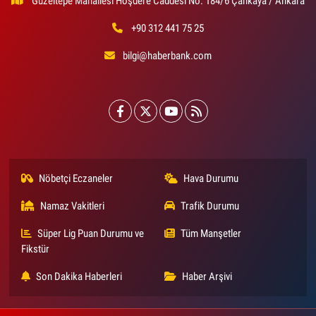
Güzeltepe Mahallesi Hoşdere Caddesi No: 184/6 Çankaya / Ankara
+90 312 441 75 25
bilgi@haberbank.com
Nöbetçi Eczaneler
Hava Durumu
Namaz Vakitleri
Trafik Durumu
Süper Lig Puan Durumu ve
Tüm Manşetler
Fikstür
Son Dakika Haberleri
Haber Arşivi