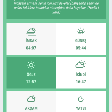
hidâyete ermesi, senin için kızıl develer (bahşedilip senin de
onları fakirlere tasadduk etmen)den daha hayırlıdır. (Hadis-i
Şerif)
İMSAK
GÜNEŞ
04:07
05:44
ÖĞLE
İKINDI
12:57
16:47
AKŞAM
YATSI