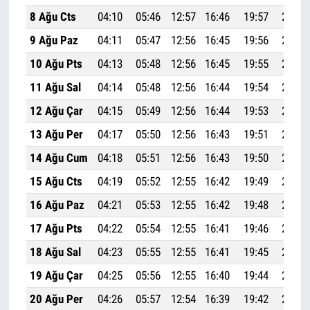
8 Ağu Cts
04:10
05:46
12:57
16:46
19:57
21:27
9 Ağu Paz
04:11
05:47
12:56
16:45
19:56
21:25
10 Ağu Pts
04:13
05:48
12:56
16:45
19:55
21:23
11 Ağu Sal
04:14
05:48
12:56
16:44
19:54
21:22
12 Ağu Çar
04:15
05:49
12:56
16:44
19:53
21:20
13 Ağu Per
04:17
05:50
12:56
16:43
19:51
21:19
14 Ağu Cum
04:18
05:51
12:56
16:43
19:50
21:17
15 Ağu Cts
04:19
05:52
12:55
16:42
19:49
21:15
16 Ağu Paz
04:21
05:53
12:55
16:42
19:48
21:14
17 Ağu Pts
04:22
05:54
12:55
16:41
19:46
21:12
18 Ağu Sal
04:23
05:55
12:55
16:41
19:45
21:10
19 Ağu Çar
04:25
05:56
12:55
16:40
19:44
21:08
20 Ağu Per
04:26
05:57
12:54
16:39
19:42
21:07