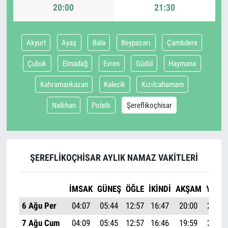
20:00
21:30
Akyurt
Ayaş
Bala
Beypazarı
Çamlıdere
Çubuk
Elmadağ
Evren
Güdül
Haymana
Kahramankazan
Kalecik
Kızılcahamam
Nallıhan
Polatlı
Şereflikoçhisar
ŞEREFLIKOÇHISAR AYLIK NAMAZ VAKITLERI
İMSAK
GÜNEŞ
ÖĞLE
İKINDI
AKŞAM
YATSI
6 Ağu Per
04:07
05:44
12:57
16:47
20:00
21:30
7 Ağu Cum
04:09
05:45
12:57
16:46
19:59
21:28