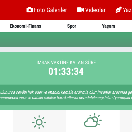
Foto Galeriler
Videolar
Yaz
Ekonomi-Finans
Spor
Yaşam
İMSAK VAKTİNE KALAN SÜRE
01:33:34
bulunursa sevâbı hak eder ve imanını kemâle erdirmiş olur: İnsanlar arasında ge
 menedecek verâ ve cahilin cahilce hareketlerini defedebileceği hilim (yumuşak hu