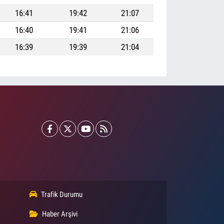
16:41
19:42
21:07
16:40
19:41
21:06
16:39
19:39
21:04
Trafik Durumu
Haber Arşivi