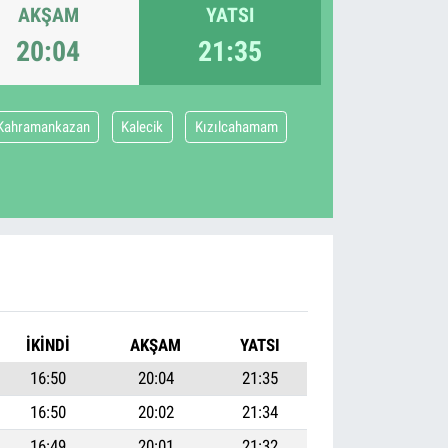
AKŞAM
YATSI
20:04
21:35
Kahramankazan
Kalecik
Kızılcahamam
İKINDI
AKŞAM
YATSI
16:50
20:04
21:35
16:50
20:02
21:34
16:49
20:01
21:32