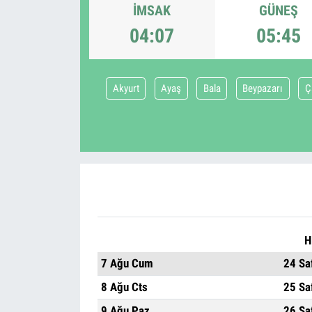
İMSAK
GÜNEŞ
04:07
05:45
Akyurt
Ayaş
Bala
Beypazarı
Ç
H
7 Ağu Cum
24 Sa
8 Ağu Cts
25 Sa
9 Ağu Paz
26 Sa