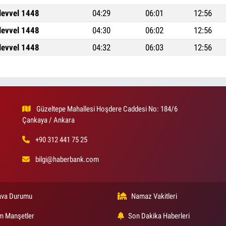
levvel 1448
04:29
06:01
12:56
levvel 1448
04:30
06:02
12:56
levvel 1448
04:32
06:03
12:56
Güzeltepe Mahallesi Hoşdere Caddesi No: 184/6
Çankaya / Ankara
+90 312 441 75 25
bilgi@haberbank.com
va Durumu
Namaz Vakitleri
m Manşetler
Son Dakika Haberleri