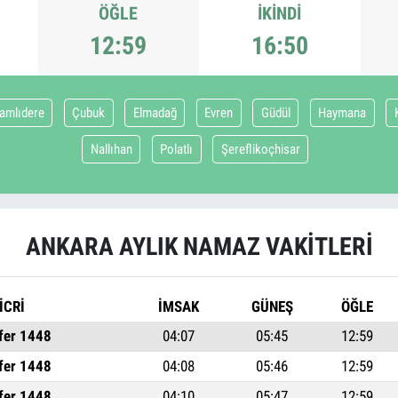
ÖĞLE
İKINDI
12:59
16:50
amlıdere
Çubuk
Elmadağ
Evren
Güdül
Haymana
Nallıhan
Polatlı
Şereflikoçhisar
ANKARA AYLIK NAMAZ VAKITLERI
İCRİ
İMSAK
GÜNEŞ
ÖĞLE
fer 1448
04:07
05:45
12:59
fer 1448
04:08
05:46
12:59
fer 1448
04:10
05:47
12:59