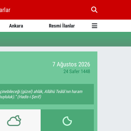
arlar
Ankara
Resmi İlanlar
7 Ağustos 2026
24 Safer 1448
çinebileceği (güzel) ahlâk, Allâhü Teâlâ’nın haram
yluluk).” (Hadis-i Şerif)