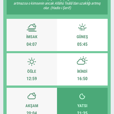
artmazsa o kimsenin ancak Allâhü Teâlâ’dan uzaklığı artmış
olur. (Hadis-i Şerif)
İMSAK
GÜNEŞ
04:07
05:45
ÖĞLE
İKINDI
12:59
16:50
AKŞAM
YATSI
20:04
21:35