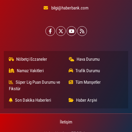
bilgi@haberbank.com
Nöbetçi Eczaneler
Hava Durumu
Namaz Vakitleri
Trafik Durumu
Süper Lig Puan Durumu ve
Tüm Manşetler
Fikstür
Son Dakika Haberleri
Haber Arşivi
İletişim