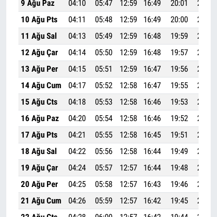
9 Ağu Paz
04:10
05:47
12:59
16:49
20:01
21:32
10 Ağu Pts
04:11
05:48
12:59
16:49
20:00
21:30
11 Ağu Sal
04:13
05:49
12:59
16:48
19:59
21:29
12 Ağu Çar
04:14
05:50
12:59
16:48
19:57
21:27
13 Ağu Per
04:15
05:51
12:59
16:47
19:56
21:25
14 Ağu Cum
04:17
05:52
12:58
16:47
19:55
21:23
15 Ağu Cts
04:18
05:53
12:58
16:46
19:53
21:22
16 Ağu Paz
04:20
05:54
12:58
16:46
19:52
21:20
17 Ağu Pts
04:21
05:55
12:58
16:45
19:51
21:18
18 Ağu Sal
04:22
05:56
12:58
16:44
19:49
21:16
19 Ağu Çar
04:24
05:57
12:57
16:44
19:48
21:15
20 Ağu Per
04:25
05:58
12:57
16:43
19:46
21:13
21 Ağu Cum
04:26
05:59
12:57
16:42
19:45
21:11