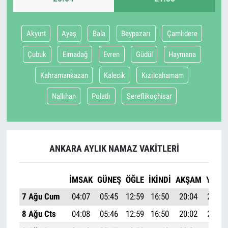
Akyurt
Ayaş
Bala
Beypazarı
Çamlıdere
Çubuk
Elmadağ
Evren
Güdül
Haymana
Kahramankazan
Kalecik
Kızılcahamam
Nallıhan
Polatlı
Şereflikoçhisar
ANKARA AYLIK NAMAZ VAKITLERI
İMSAK
GÜNEŞ
ÖĞLE
İKINDI
AKŞAM
YATSI
7 Ağu Cum
04:07
05:45
12:59
16:50
20:04
21:35
8 Ağu Cts
04:08
05:46
12:59
16:50
20:02
21:34