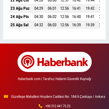
22 Ağu Cts
04:28
06:00
12:57
16:42
19:44
21:09
23 Ağu Paz
04:29
06:01
12:56
16:41
19:42
21:07
24 Ağu Pts
04:30
06:02
12:56
16:40
19:41
21:06
25 Ağu Sal
04:32
06:03
12:56
16:39
19:39
21:04
Haberbank.com | Tarafsız Haberin Güvenilir Kaynağı
Güzeltepe Mahallesi Hoşdere Caddesi No: 184/6 Çankaya / Ankara
+90 312 441 75 25