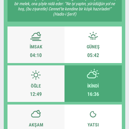
bir melek, ona şöyle nidâ eder: "Ne iyi yaptın, yürüdüğün yol ne
hoş, (bu ziyaretle) Cennet’te kendine bir köşk hazırladın!"
(Hadis-i Şerif)
İMSAK
GÜNEŞ
04:10
05:42
ÖĞLE
İKINDI
12:49
16:36
AKŞAM
YATSI