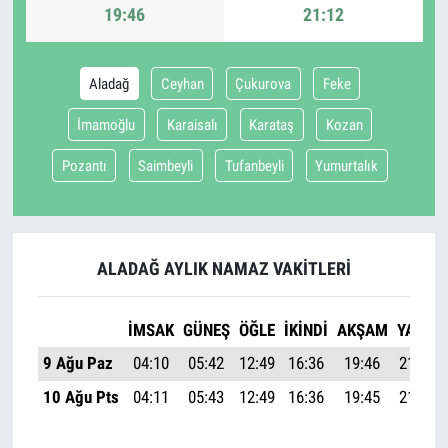
19:46
21:12
Aladağ
Ceyhan
Çukurova
Feke
İmamoğlu
Karaisalı
Karataş
Kozan
Pozantı
Saimbeyli
Tufanbeyli
Yumurtalık
ALADAĞ AYLIK NAMAZ VAKITLERI
İMSAK
GÜNEŞ
ÖĞLE
İKINDI
AKŞAM
YATSI
9 Ağu Paz
04:10
05:42
12:49
16:36
19:46
21:12
10 Ağu Pts
04:11
05:43
12:49
16:36
19:45
21:11